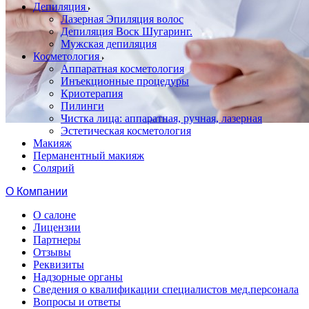
Депиляция
Лазерная Эпиляция волос
Депиляция Воск Шугаринг.
Мужская депиляция
Косметология
Аппаратная косметология
Инъекционные процедуры
Криотерапия
Пилинги
Чистка лица: аппаратная, ручная, лазерная
Эстетическая косметология
Макияж
Перманентный макияж
Солярий
О Компании
О салоне
Лицензии
Партнеры
Отзывы
Реквизиты
Надзорные органы
Сведения о квалификации специалистов мед.персонала
Вопросы и ответы