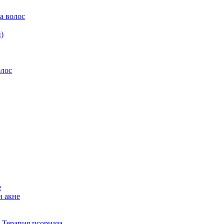
а волос
)
олос
е
и акне
 Терапия псориаза