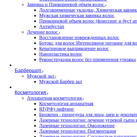
Завивка и Прикорневой объем волос
Долговременные укладки, Химическая завивк
Мужская химическая завивка волос
Прикорневой объем волос (флиссинг и буст ап
Антибустап
Лечение волос
Восстановление поврежденных волос
Бoтокс для волос Интенсивное питание для в
Кератиновое выпрямление волос
Нанопластика волос
Реконструкция волос без применения утюжка
Барбершоп
Мужской зал
Мужской Барбер зал
Косметология
Аппаратная косметология
Косметология аппаратная
RF(РФ) лифтинг
Биожени - процедура для лица, шеи и декольт
Лазерные технологии: лечение угревой сыпи 
Лазерные технологии: Омоложение
Лазерные технологии: Пигментация
Лазерные технологии: Сосудистые патологии;