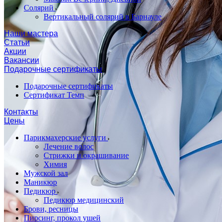
Солярий
Вертикальный солярий в Барнауле
Наши мастера
Статьи
Акции
Вакансии
Подарочные сертификаты
Подарочные сертификаты
Сертификат Темп
Контакты
Цены
Парикмахерские услуги
Лечение волос
Стрижки и окрашивание
Химия
Мужской зал
Маникюр
Педикюр
Педикюр медицинский
Брови, ресницы
Пирсинг, прокол ушей