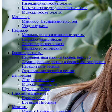
Инъекционная косметология
Косметические уходы и лечение Акне
Мужская косметология
Маникюр
Маникюр. Наращивание ногтей
Уход за руками
Педикюр
Межпальцевые силиконовые ортезы
Педикюр медицинский
Лечение вросшего ногтя
Педикюр эстетический
Брови и ресницы
Перманентный макияж бровей, век, губ
Ламинирование ресниц и бровей, бoтoкс ресниц
Наращивание ресниц
Окрашивание бровей и ресниц
Депиляция
Лазерная эпиляция
Мужская депиляция
Шугаринг, Воск
Пирсинг в Барнауле
Прокол ушей
Все виды Пирсинга
Макияж
Макияж Вечерний, Дневной