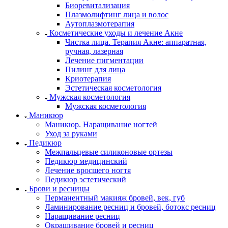
Биоревитализация
Плазмолифтинг лица и волос
Аутоплазмотерапия
Косметические уходы и лечение Акне
Чистка лица. Терапия Акне: аппаратная,
ручная, лазерная
Лечение пигментации
Пилинг для лица
Криотерапия
Эстетическая косметология
Мужская косметология
Мужская косметология
Маникюр
Маникюр. Наращивание ногтей
Уход за руками
Педикюр
Межпальцевые силиконовые ортезы
Педикюр медицинский
Лечение вросшего ногтя
Педикюр эстетический
Брови и ресницы
Перманентный макияж бровей, век, губ
Ламинирование ресниц и бровей, бoтoкс ресниц
Наращивание ресниц
Окрашивание бровей и ресниц