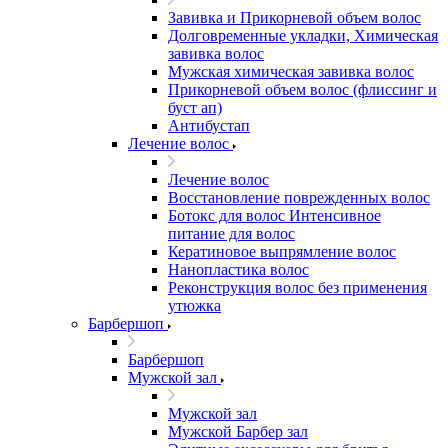
Завивка и Прикорневой объем волос
Долговременные укладки, Химическая
завивка волос
Мужская химическая завивка волос
Прикорневой объем волос (флиссинг и
буст ап)
Антибустап
Лечение волос
Лечение волос
Восстановление поврежденных волос
Бoтокс для волос Интенсивное
питание для волос
Кератиновое выпрямление волос
Нанопластика волос
Реконструкция волос без применения
утюжка
Барбершоп
Барбершоп
Мужской зал
Мужской зал
Мужской Барбер зал