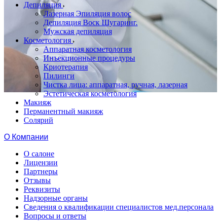
Депиляция
Лазерная Эпиляция волос
Депиляция Воск Шугаринг.
Мужская депиляция
Косметология
Аппаратная косметология
Инъекционные процедуры
Криотерапия
Пилинги
Чистка лица: аппаратная, ручная, лазерная
Эстетическая косметология
Макияж
Перманентный макияж
Солярий
О Компании
О салоне
Лицензии
Партнеры
Отзывы
Реквизиты
Надзорные органы
Сведения о квалификации специалистов мед.персонала
Вопросы и ответы