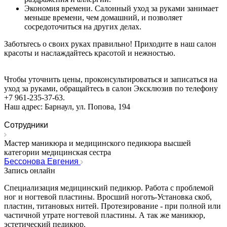
Экономия
времени.
Салонный
уход
за
руками
занимает
меньше
времени,
чем
домашний,
и
позволяет
сосредоточиться
на
других
делах.
Заботьтесь
о
своих
руках
правильно!
Приходите
в
наш
салон
красоты
и
наслаждайтесь
красотой
и
нежностью
.
Чтобы уточнить цены, проконсультироваться и записаться на
уход за руками, обращайтесь в салон Эксклюзив по телефону
+7 961-235-37-63.
Наш адрес: Барнаул, ул. Попова, 194
Сотрудники
Мастер маникюра и медицинского педикюра высшей
категории медицинская сестра
Бессонова Евгения
Запись онлайн
Специализация медицинский педикюр. Работа с проблемой
ног и ногтевой пластины. Вросший ноготь-Установка скоб,
пластин, титановых нитей. Протезирование - при полной или
частичной утрате ногтевой пластины. А так же маникюр,
эстетический педикюр.