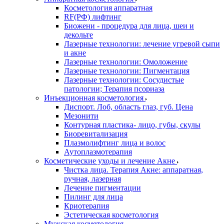
Косметология аппаратная
RF(РФ) лифтинг
Биожени - процедура для лица, шеи и
декольте
Лазерные технологии: лечение угревой сыпи
и акне
Лазерные технологии: Омоложение
Лазерные технологии: Пигментация
Лазерные технологии: Сосудистые
патологии; Терапия псориаза
Инъекционная косметология
Диспорт. Лоб, область глаз, губ. Цена
Мезонити
Контурная пластика- лицо, губы, скулы
Биоревитализация
Плазмолифтинг лица и волос
Аутоплазмотерапия
Косметические уходы и лечение Акне
Чистка лица. Терапия Акне: аппаратная,
ручная, лазерная
Лечение пигментации
Пилинг для лица
Криотерапия
Эстетическая косметология
Мужская косметология