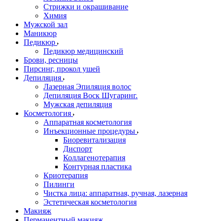
Стрижки и окрашивание
Химия
Мужской зал
Маникюр
Педикюр
Педикюр медицинский
Брови, ресницы
Пирсинг, прокол ушей
Депиляция
Лазерная Эпиляция волос
Депиляция Воск Шугаринг.
Мужская депиляция
Косметология
Аппаратная косметология
Инъекционные процедуры
Биоревитализация
Диспорт
Коллагенотерапия
Контурная пластика
Криотерапия
Пилинги
Чистка лица: аппаратная, ручная, лазерная
Эстетическая косметология
Макияж
Перманентный макияж