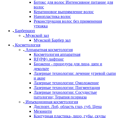
Бoтокс для волос Интенсивное питание для
волос
Кератиновое выпрямление волос
Нанопластика волос
Реконструкция волос без применения
утюжка
Барбершоп
Мужской зал
Мужской Барбер зал
Косметология
Аппаратная косметология
Косметология аппаратная
RF(РФ) лифтинг
Биожени - процедура для лица, шеи и
декольте
Лазерные технологии: лечение угревой сыпи
и акне
Лазерные технологии: Омоложение
Лазерные технологии: Пигментация
Лазерные технологии: Сосудистые
патологии; Терапия псориаза
Инъекционная косметология
Диспорт. Лоб, область глаз, губ. Цена
Мезонити
Контурная пластика- лицо, губы, скулы