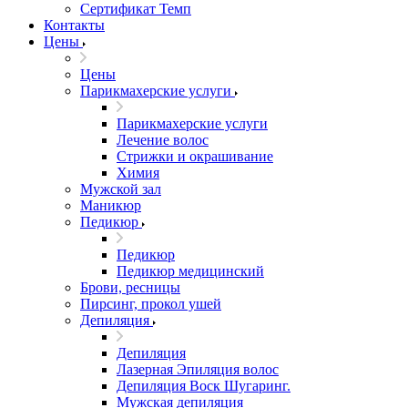
Сертификат Темп
Контакты
Цены
Цены
Парикмахерские услуги
Парикмахерские услуги
Лечение волос
Стрижки и окрашивание
Химия
Мужской зал
Маникюр
Педикюр
Педикюр
Педикюр медицинский
Брови, ресницы
Пирсинг, прокол ушей
Депиляция
Депиляция
Лазерная Эпиляция волос
Депиляция Воск Шугаринг.
Мужская депиляция