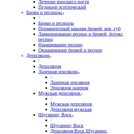
Лечение вросшего ногтя
Педикюр эстетический
Брови и ресницы
Брови и ресницы
Перманентный макияж бровей, век, губ
Ламинирование ресниц и бровей, бoтoкс
ресниц
Наращивание ресниц
Окрашивание бровей и ресниц
Депиляция
Депиляция
Лазерная эпиляция
Лазерная эпиляция
Эпиляция лазером
Мужская депиляция
Мужская депиляция
Депиляция мужская
Шугаринг, Воск
Шугаринг, Воск
Депиляция Воск Шугаринг.