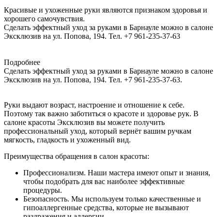
Красивые и ухоженные руки являются признаком здоровья и
хорошего самочувствия.
Сделать эффектный уход за руками в Барнауле можно в салоне
Эксклюзив на ул. Попова, 194. Тел. +7 961-235-37-63
Подробнее
Сделать эффектный уход за руками в Барнауле можно в салоне
Эксклюзив на ул. Попова, 194. Тел. +7 961-235-37-63.
Руки
выдают
возраст,
настроение
и
отношение
к
себе.
Поэтому
так
важно
заботиться
о
красоте
и
здоровье
рук.
В
салоне
красоты
Эксклюзив
вы
можете
получить
профессиональный
уход,
который
вернёт
вашим
ручкам
мягкость,
гладкость
и
ухоженный
вид.
Преимущества
обращения
в
салон
красоты:
Профессионализм.
Наши
мастера
имеют
опыт
и
знания,
чтобы
подобрать
для
вас
наиболее
эффективные
процедуры.
Безопасность.
Мы
используем
только
качественные
и
гипоаллергенные
средства,
которые
не
вызывают
раздражения
и
аллергии.