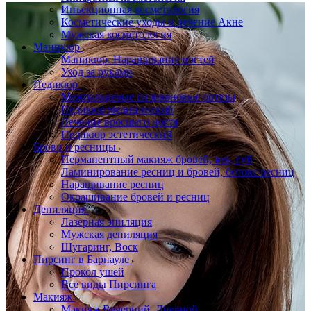
Инъекционная косметология
Косметические уходы и лечение Акне
Мужская косметология
Маникюр
Маникюр. Наращивание ногтей
Уход за руками
Педикюр
Межпальцевые силиконовые ортезы
Педикюр медицинский
Лечение вросшего ногтя
Педикюр эстетический
Брови и ресницы
Перманентный макияж бровей, век, губ
Ламинирование ресниц и бровей, бoтoкс ресниц
Наращивание ресниц
Окрашивание бровей и ресниц
Депиляция
Лазерная эпиляция
Мужская депиляция
Шугаринг, Воск
Пирсинг в Барнауле
Прокол ушей
Все виды Пирсинга
Макияж
Макияж Вечерний, Дневной