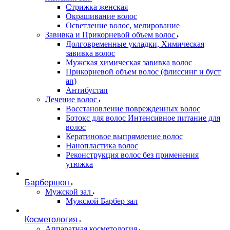
Стрижка женская
Окрашивание волос
Осветление волос, мелирование
Завивка и Прикорневой объем волос
Долговременные укладки, Химическая
завивка волос
Мужская химическая завивка волос
Прикорневой объем волос (флиссинг и буст
ап)
Антибустап
Лечение волос
Восстановление поврежденных волос
Бoтокс для волос Интенсивное питание для
волос
Кератиновое выпрямление волос
Нанопластика волос
Реконструкция волос без применения
утюжка
Барбершоп
Мужской зал
Мужской Барбер зал
Косметология
Аппаратная косметология