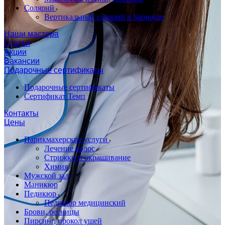
Солярий
Вертикальный солярий в Барнауле
Наши мастера
Статьи
Акции
Вакансии
Подарочные сертификаты
Подарочные сертификаты
Сертификат Темп
Контакты
Цены
Парикмахерские услуги
Лечение волос
Стрижки и окрашивание
Химия
Мужской зал
Маникюр
Педикюр
Педикюр медицинский
Брови, ресницы
Пирсинг, прокол ушей