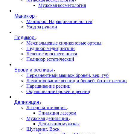
Мужская косметология
Маникюр
Маникюр. Наращивание ногтей
Уход за руками
Педикюр
Межпальцевые силиконовые ортезы
Педикюр медицинский
Лечение вросшего ногтя
Педикюр эстетический
Брови и ресницы
Перманентный макияж бровей, век, губ
Ламинирование ресниц и бровей, бoтoкс ресниц
Наращивание ресниц
Окрашивание бровей и ресниц
Депиляция
Лазерная эпиляция
Эпиляция лазером
Мужская депиляция
Депиляция мужская
Шугаринг, Воск