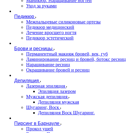
Маникюр. Наращивание ногтей
Уход за руками
Педикюр
Межпальцевые силиконовые ортезы
Педикюр медицинский
Лечение вросшего ногтя
Педикюр эстетический
Брови и ресницы
Перманентный макияж бровей, век, губ
Ламинирование ресниц и бровей, бoтoкс ресниц
Наращивание ресниц
Окрашивание бровей и ресниц
Депиляция
Лазерная эпиляция
Эпиляция лазером
Мужская депиляция
Депиляция мужская
Шугаринг, Воск
Депиляция Воск Шугаринг.
Пирсинг в Барнауле
Прокол ушей