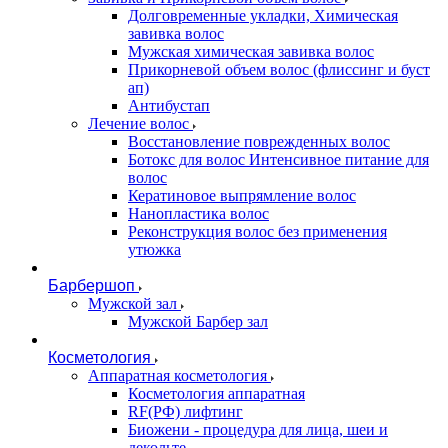
Долговременные укладки, Химическая
завивка волос
Мужская химическая завивка волос
Прикорневой объем волос (флиссинг и буст
ап)
Антибустап
Лечение волос
Восстановление поврежденных волос
Бoтокс для волос Интенсивное питание для
волос
Кератиновое выпрямление волос
Нанопластика волос
Реконструкция волос без применения
утюжка
Барбершоп
Мужской зал
Мужской Барбер зал
Косметология
Аппаратная косметология
Косметология аппаратная
RF(РФ) лифтинг
Биожени - процедура для лица, шеи и
декольте