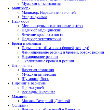
Мужская косметология
Маникюр
Маникюр. Наращивание ногтей
Уход за руками
Педикюр
Межпальцевые силиконовые ортезы
Педикюр медицинский
Лечение вросшего ногтя
Педикюр эстетический
Брови и ресницы
Перманентный макияж бровей, век, губ
Ламинирование ресниц и бровей, бoтoкс ресниц
Наращивание ресниц
Окрашивание бровей и ресниц
Депиляция
Лазерная эпиляция
Мужская депиляция
Шугаринг, Воск
Пирсинг в Барнауле
Прокол ушей
Все виды Пирсинга
Макияж
Макияж Вечерний, Дневной
Солярий
Вертикальный солярий в Барнауле