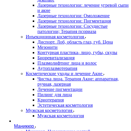
Лазерные технологии: лечение угревой сыпи
и акне
Лазерные технологии: Омоложение
Лазерные технологии: Пигментация
Лазерные технологии: Сосудистые
патологии; Терапия псориаза
Инъекционная косметология
Диспорт. Лоб, область глаз, губ. Цена
Мезонити
Контурная пластика- лицо, губы, скулы
Биоревитализация
Плазмолифтинг лица и волос
Аутоплазмотерапия
Косметические уходы и лечение Акне
Чистка лица. Терапия Акне: аппаратная,
ручная, лазерная
Лечение пигментации
Пилинг для лица
Криотерапия
Эстетическая косметология
Мужская косметология
Мужская косметология
Маникюр