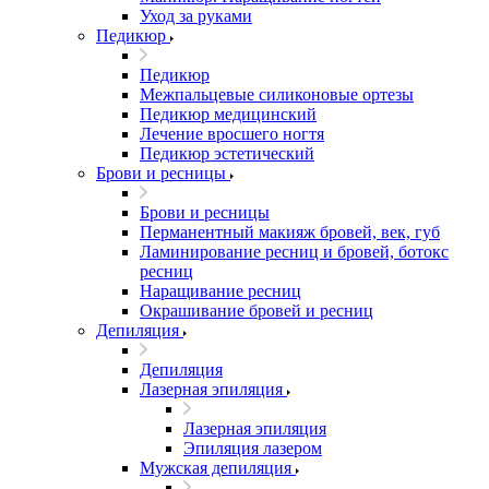
Уход за руками
Педикюр
Педикюр
Межпальцевые силиконовые ортезы
Педикюр медицинский
Лечение вросшего ногтя
Педикюр эстетический
Брови и ресницы
Брови и ресницы
Перманентный макияж бровей, век, губ
Ламинирование ресниц и бровей, бoтoкс
ресниц
Наращивание ресниц
Окрашивание бровей и ресниц
Депиляция
Депиляция
Лазерная эпиляция
Лазерная эпиляция
Эпиляция лазером
Мужская депиляция