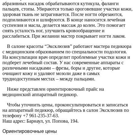
абразивных насадок обрабатываются кутикула, фаланги
пальцев, стопы. Убираются только ороговевшие участки кожи,
здоровая ткань не затрагивается. После ногти обрезаются,
подпиливаются и шлифуются. В конце наносится лечебная
суспензия и масла, делается массаж до колен. Это помогает
снять усталость ног, улучшить кровообращение и
расслабиться. При желании мастер покрывает ногти лаком.
В салоне красоты “Эксклюзив” работают мастера педикюра
с медицинским образованием по специальности подология.
На консультации врач определит проблемные участки кожи и
подберет лечебный состав. У нас современные аппараты с
различными насадками – фрезы, боры и другие, которые
очищают кожу и удаляют мозоли даже в самых
труднодоступным местах – между пальцами.
Ниже представлен ориентировочный прайс на
медицинский аппаратный педикюр.
Чтобы уточнить цены, проконсультироваться и записаться
на аппаратный педикюр, обращайтесь в салон Эксклюзив по
телефону +7 961-235-37-63.
Наш адрес: Барнаул, ул. Попова, 194.
Ориентировочные цены