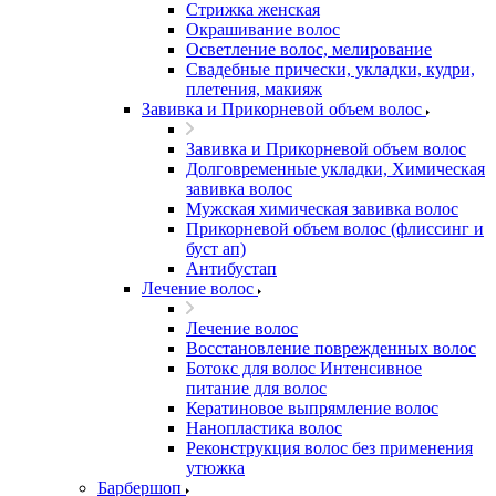
Стрижка женская
Окрашивание волос
Осветление волос, мелирование
Свадебные прически, укладки, кудри,
плетения, макияж
Завивка и Прикорневой объем волос
Завивка и Прикорневой объем волос
Долговременные укладки, Химическая
завивка волос
Мужская химическая завивка волос
Прикорневой объем волос (флиссинг и
буст ап)
Антибустап
Лечение волос
Лечение волос
Восстановление поврежденных волос
Бoтокс для волос Интенсивное
питание для волос
Кератиновое выпрямление волос
Нанопластика волос
Реконструкция волос без применения
утюжка
Барбершоп