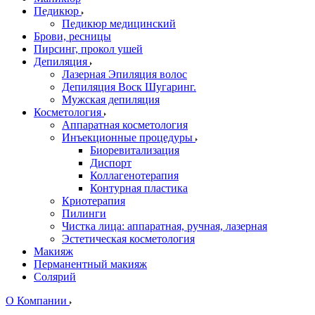
Педикюр
Педикюр медицинский
Брови, ресницы
Пирсинг, прокол ушей
Депиляция
Лазерная Эпиляция волос
Депиляция Воск Шугаринг.
Мужская депиляция
Косметология
Аппаратная косметология
Инъекционные процедуры
Биоревитализация
Диспорт
Коллагенотерапия
Контурная пластика
Криотерапия
Пилинги
Чистка лица: аппаратная, ручная, лазерная
Эстетическая косметология
Макияж
Перманентный макияж
Солярий
О Компании