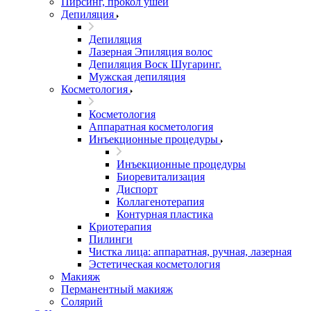
Пирсинг, прокол ушей
Депиляция
Депиляция
Лазерная Эпиляция волос
Депиляция Воск Шугаринг.
Мужская депиляция
Косметология
Косметология
Аппаратная косметология
Инъекционные процедуры
Инъекционные процедуры
Биоревитализация
Диспорт
Коллагенотерапия
Контурная пластика
Криотерапия
Пилинги
Чистка лица: аппаратная, ручная, лазерная
Эстетическая косметология
Макияж
Перманентный макияж
Солярий