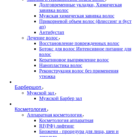
Долговременные укладки, Химическая
завивка волос
Мужская химическая завивка волос
Прикорневой объем волос (флиссинг и буст
ап)
Антибустап
Лечение волос
Восстановление поврежденных волос
Бoтокс для волос Интенсивное питание для
волос
Кератиновое выпрямление волос
Нанопластика волос
Реконструкция волос без применения
утюжка
Барбершоп
Мужской зал
Мужской Барбер зал
Косметология
Аппаратная косметология
Косметология аппаратная
RF(РФ) лифтинг
Биожени - процедура для лица, шеи и
декольте