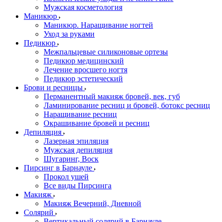
Мужская косметология
Маникюр
Маникюр. Наращивание ногтей
Уход за руками
Педикюр
Межпальцевые силиконовые ортезы
Педикюр медицинский
Лечение вросшего ногтя
Педикюр эстетический
Брови и ресницы
Перманентный макияж бровей, век, губ
Ламинирование ресниц и бровей, бoтoкс ресниц
Наращивание ресниц
Окрашивание бровей и ресниц
Депиляция
Лазерная эпиляция
Мужская депиляция
Шугаринг, Воск
Пирсинг в Барнауле
Прокол ушей
Все виды Пирсинга
Макияж
Макияж Вечерний, Дневной
Солярий
Вертикальный солярий в Барнауле