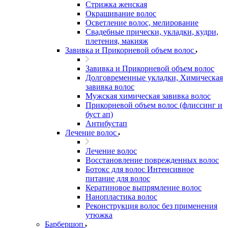
Стрижка женская
Окрашивание волос
Осветление волос, мелирование
Свадебные прически, укладки, кудри,
плетения, макияж
Завивка и Прикорневой объем волос
Завивка и Прикорневой объем волос
Долговременные укладки, Химическая
завивка волос
Мужская химическая завивка волос
Прикорневой объем волос (флиссинг и
буст ап)
Антибустап
Лечение волос
Лечение волос
Восстановление поврежденных волос
Бoтокс для волос Интенсивное
питание для волос
Кератиновое выпрямление волос
Нанопластика волос
Реконструкция волос без применения
утюжка
Барбершоп