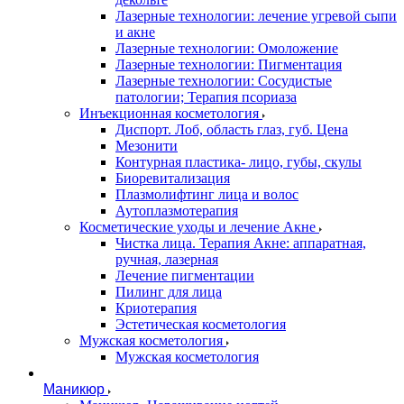
Лазерные технологии: лечение угревой сыпи
и акне
Лазерные технологии: Омоложение
Лазерные технологии: Пигментация
Лазерные технологии: Сосудистые
патологии; Терапия псориаза
Инъекционная косметология
Диспорт. Лоб, область глаз, губ. Цена
Мезонити
Контурная пластика- лицо, губы, скулы
Биоревитализация
Плазмолифтинг лица и волос
Аутоплазмотерапия
Косметические уходы и лечение Акне
Чистка лица. Терапия Акне: аппаратная,
ручная, лазерная
Лечение пигментации
Пилинг для лица
Криотерапия
Эстетическая косметология
Мужская косметология
Мужская косметология
Маникюр