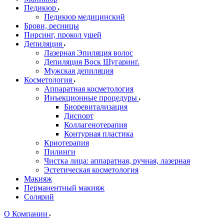
Педикюр
Педикюр медицинский
Брови, ресницы
Пирсинг, прокол ушей
Депиляция
Лазерная Эпиляция волос
Депиляция Воск Шугаринг.
Мужская депиляция
Косметология
Аппаратная косметология
Инъекционные процедуры
Биоревитализация
Диспорт
Коллагенотерапия
Контурная пластика
Криотерапия
Пилинги
Чистка лица: аппаратная, ручная, лазерная
Эстетическая косметология
Макияж
Перманентный макияж
Солярий
О Компании