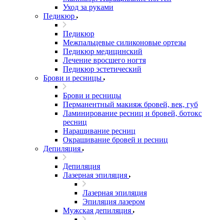
Уход за руками
Педикюр
Педикюр
Межпальцевые силиконовые ортезы
Педикюр медицинский
Лечение вросшего ногтя
Педикюр эстетический
Брови и ресницы
Брови и ресницы
Перманентный макияж бровей, век, губ
Ламинирование ресниц и бровей, бoтoкс
ресниц
Наращивание ресниц
Окрашивание бровей и ресниц
Депиляция
Депиляция
Лазерная эпиляция
Лазерная эпиляция
Эпиляция лазером
Мужская депиляция