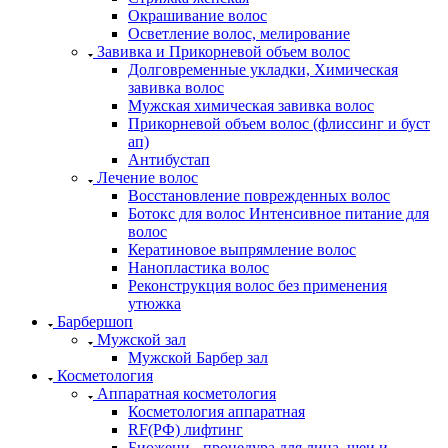
Окрашивание волос
Осветление волос, мелирование
Завивка и Прикорневой объем волос
Долговременные укладки, Химическая
завивка волос
Мужская химическая завивка волос
Прикорневой объем волос (флиссинг и буст
ап)
Антибустап
Лечение волос
Восстановление поврежденных волос
Бoтокс для волос Интенсивное питание для
волос
Кератиновое выпрямление волос
Нанопластика волос
Реконструкция волос без применения
утюжка
Барбершоп
Мужской зал
Мужской Барбер зал
Косметология
Аппаратная косметология
Косметология аппаратная
RF(РФ) лифтинг
Биожени - процедура для лица, шеи и