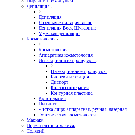
Пирсинг, прокол ушей
Депиляция
Депиляция
Лазерная Эпиляция волос
Депиляция Воск Шугаринг.
Мужская депиляция
Косметология
Косметология
Аппаратная косметология
Инъекционные процедуры
Инъекционные процедуры
Биоревитализация
Диспорт
Коллагенотерапия
Контурная пластика
Криотерапия
Пилинги
Чистка лица: аппаратная, ручная, лазерная
Эстетическая косметология
Макияж
Перманентный макияж
Солярий