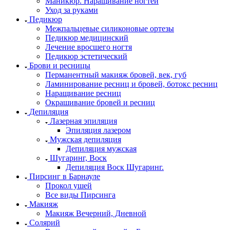
Маникюр. Наращивание ногтей
Уход за руками
Педикюр
Межпальцевые силиконовые ортезы
Педикюр медицинский
Лечение вросшего ногтя
Педикюр эстетический
Брови и ресницы
Перманентный макияж бровей, век, губ
Ламинирование ресниц и бровей, бoтoкс ресниц
Наращивание ресниц
Окрашивание бровей и ресниц
Депиляция
Лазерная эпиляция
Эпиляция лазером
Мужская депиляция
Депиляция мужская
Шугаринг, Воск
Депиляция Воск Шугаринг.
Пирсинг в Барнауле
Прокол ушей
Все виды Пирсинга
Макияж
Макияж Вечерний, Дневной
Солярий