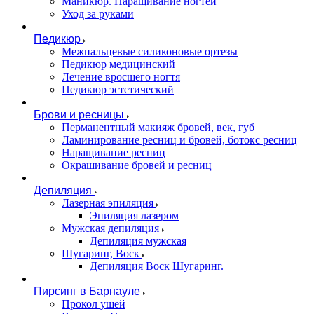
Маникюр. Наращивание ногтей
Уход за руками
Педикюр
Межпальцевые силиконовые ортезы
Педикюр медицинский
Лечение вросшего ногтя
Педикюр эстетический
Брови и ресницы
Перманентный макияж бровей, век, губ
Ламинирование ресниц и бровей, бoтoкс ресниц
Наращивание ресниц
Окрашивание бровей и ресниц
Депиляция
Лазерная эпиляция
Эпиляция лазером
Мужская депиляция
Депиляция мужская
Шугаринг, Воск
Депиляция Воск Шугаринг.
Пирсинг в Барнауле
Прокол ушей