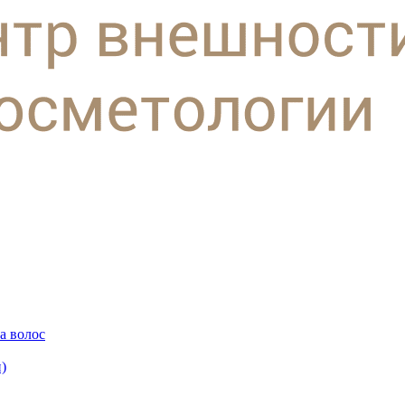
а волос
)