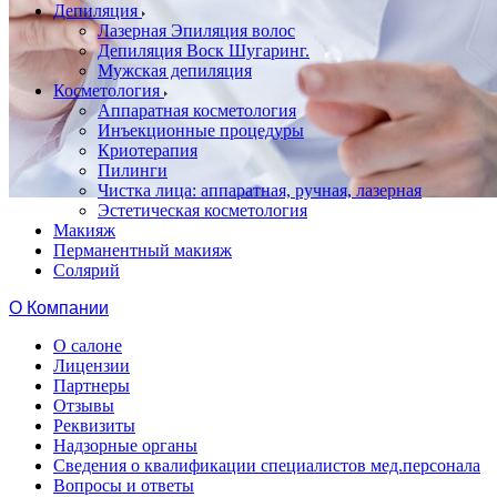
Депиляция
Лазерная Эпиляция волос
Депиляция Воск Шугаринг.
Мужская депиляция
Косметология
Аппаратная косметология
Инъекционные процедуры
Криотерапия
Пилинги
Чистка лица: аппаратная, ручная, лазерная
Эстетическая косметология
Макияж
Перманентный макияж
Солярий
О Компании
О салоне
Лицензии
Партнеры
Отзывы
Реквизиты
Надзорные органы
Сведения о квалификации специалистов мед.персонала
Вопросы и ответы