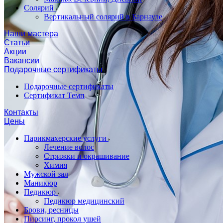
Солярий
Вертикальный солярий в Барнауле
Наши мастера
Статьи
Акции
Вакансии
Подарочные сертификаты
Подарочные сертификаты
Сертификат Темп
Контакты
Цены
Парикмахерские услуги
Лечение волос
Стрижки и окрашивание
Химия
Мужской зал
Маникюр
Педикюр
Педикюр медицинский
Брови, ресницы
Пирсинг, прокол ушей