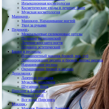
Инъекционная косметология
Косметические уходы и лечение Акне
Мужская косметология
Маникюр
Маникюр. Наращивание ногтей
Уход за руками
Педикюр
Межпальцевые силиконовые ортезы
Педикюр медицинский
Лечение вросшего ногтя
Педикюр эстетический
Брови и ресницы
Перманентный макияж бровей, век, губ
Ламинирование ресниц и бровей, бoтoкс ресниц
Наращивание ресниц
Окрашивание бровей и ресниц
Депиляция
Лазерная эпиляция
Мужская депиляция
Шугаринг, Воск
Пирсинг в Барнауле
Прокол ушей
Все виды Пирсинга
Макияж
Макияж Вечерний, Дневной