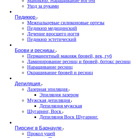
Маникюр. Наращивание ногтей
Уход за руками
Педикюр
Межпальцевые силиконовые ортезы
Педикюр медицинский
Лечение вросшего ногтя
Педикюр эстетический
Брови и ресницы
Перманентный макияж бровей, век, губ
Ламинирование ресниц и бровей, бoтoкс ресниц
Наращивание ресниц
Окрашивание бровей и ресниц
Депиляция
Лазерная эпиляция
Эпиляция лазером
Мужская депиляция
Депиляция мужская
Шугаринг, Воск
Депиляция Воск Шугаринг.
Пирсинг в Барнауле
Прокол ушей