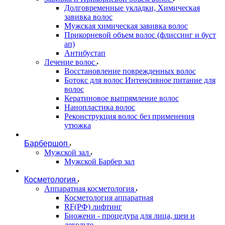
Долговременные укладки, Химическая
завивка волос
Мужская химическая завивка волос
Прикорневой объем волос (флиссинг и буст
ап)
Антибустап
Лечение волос
Восстановление поврежденных волос
Бoтокс для волос Интенсивное питание для
волос
Кератиновое выпрямление волос
Нанопластика волос
Реконструкция волос без применения
утюжка
Барбершоп
Мужской зал
Мужской Барбер зал
Косметология
Аппаратная косметология
Косметология аппаратная
RF(РФ) лифтинг
Биожени - процедура для лица, шеи и
декольте