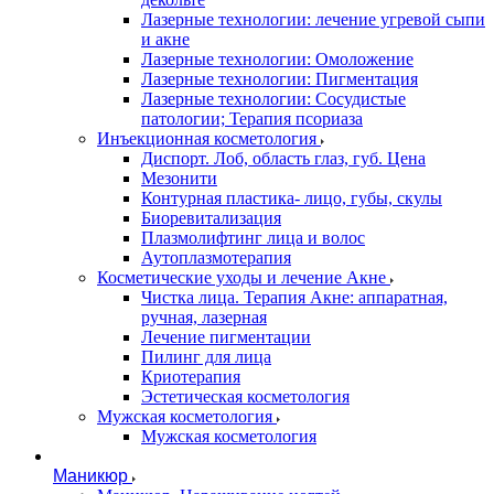
Лазерные технологии: лечение угревой сыпи
и акне
Лазерные технологии: Омоложение
Лазерные технологии: Пигментация
Лазерные технологии: Сосудистые
патологии; Терапия псориаза
Инъекционная косметология
Диспорт. Лоб, область глаз, губ. Цена
Мезонити
Контурная пластика- лицо, губы, скулы
Биоревитализация
Плазмолифтинг лица и волос
Аутоплазмотерапия
Косметические уходы и лечение Акне
Чистка лица. Терапия Акне: аппаратная,
ручная, лазерная
Лечение пигментации
Пилинг для лица
Криотерапия
Эстетическая косметология
Мужская косметология
Мужская косметология
Маникюр