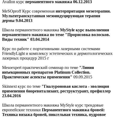
Avallon курс
перманентного макияжа 06.12.2013
MeSOproff Курс современная
интерпритация мезотерапии.
Мультитранскутанная мезоиндуцирующая терапия
дермы 9.04.2013
Школа перманентного макияжа
MyStyle курс выполнения
перманентного макияжа по теме "Прорисовка волосков.
Виды техник" 03.04.2014
Курс по работе с портативными лазерными системами
FriendlyLight и комплексу эстетических и дермотологических
лазерных процедур 2015 г
Mesoexpert практический семинар по теме
"Линия
инъекционных препаратов Platinum Collection.
Практические аспекты применения"
09.09.2015
Skinnext курс по теме
"Гиалуроновая кислота - эволюция
применения биоревитализант, реструктурант, префиллер
23.04.2016
Школа перманентного макияжа MyStyle курс трендовые
европейские техники
Перманентного макияжа бровей:
Техника визажа бровей,
пиксельная техника, пудровое