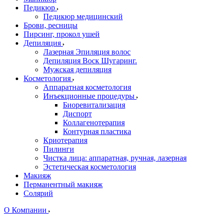
Педикюр
Педикюр медицинский
Брови, ресницы
Пирсинг, прокол ушей
Депиляция
Лазерная Эпиляция волос
Депиляция Воск Шугаринг.
Мужская депиляция
Косметология
Аппаратная косметология
Инъекционные процедуры
Биоревитализация
Диспорт
Коллагенотерапия
Контурная пластика
Криотерапия
Пилинги
Чистка лица: аппаратная, ручная, лазерная
Эстетическая косметология
Макияж
Перманентный макияж
Солярий
О Компании