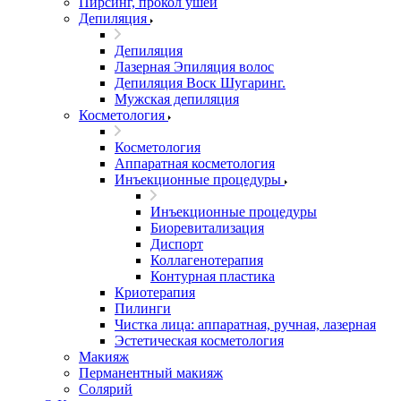
Пирсинг, прокол ушей
Депиляция
Депиляция
Лазерная Эпиляция волос
Депиляция Воск Шугаринг.
Мужская депиляция
Косметология
Косметология
Аппаратная косметология
Инъекционные процедуры
Инъекционные процедуры
Биоревитализация
Диспорт
Коллагенотерапия
Контурная пластика
Криотерапия
Пилинги
Чистка лица: аппаратная, ручная, лазерная
Эстетическая косметология
Макияж
Перманентный макияж
Солярий