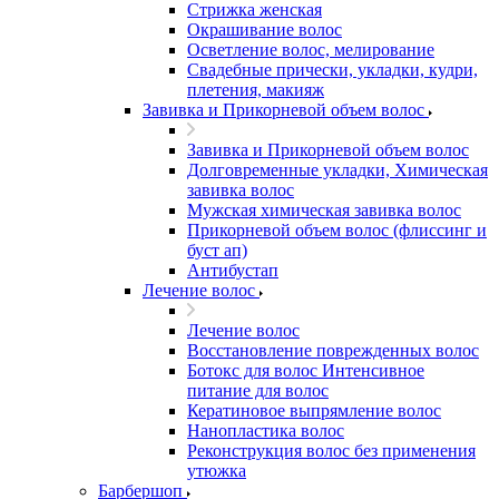
Стрижка женская
Окрашивание волос
Осветление волос, мелирование
Свадебные прически, укладки, кудри,
плетения, макияж
Завивка и Прикорневой объем волос
Завивка и Прикорневой объем волос
Долговременные укладки, Химическая
завивка волос
Мужская химическая завивка волос
Прикорневой объем волос (флиссинг и
буст ап)
Антибустап
Лечение волос
Лечение волос
Восстановление поврежденных волос
Бoтокс для волос Интенсивное
питание для волос
Кератиновое выпрямление волос
Нанопластика волос
Реконструкция волос без применения
утюжка
Барбершоп