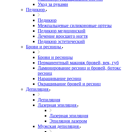
Уход за руками
Педикюр
Педикюр
Межпальцевые силиконовые ортезы
Педикюр медицинский
Лечение вросшего ногтя
Педикюр эстетический
Брови и ресницы
Брови и ресницы
Перманентный макияж бровей, век, губ
Ламинирование ресниц и бровей, бoтoкс
ресниц
Наращивание ресниц
Окрашивание бровей и ресниц
Депиляция
Депиляция
Лазерная эпиляция
Лазерная эпиляция
Эпиляция лазером
Мужская депиляция