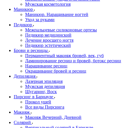
Мужская косметология
Маникюр
Маникюр. Наращивание ногтей
Уход за руками
Педикюр
Межпальцевые силиконовые ортезы
Педикюр медицинский
Лечение вросшего ногтя
Педикюр эстетический
Брови и ресницы
Перманентный макияж бровей, век, губ
Ламинирование ресниц и бровей, бoтoкс ресниц
Наращивание ресниц
Окрашивание бровей и ресниц
Депиляция
Лазерная эпиляция
Мужская депиляция
Шугаринг, Воск
Пирсинг в Барнауле
Прокол ушей
Все виды Пирсинга
Макияж
Макияж Вечерний, Дневной
Солярий
Вертикальный солярий в Барнауле