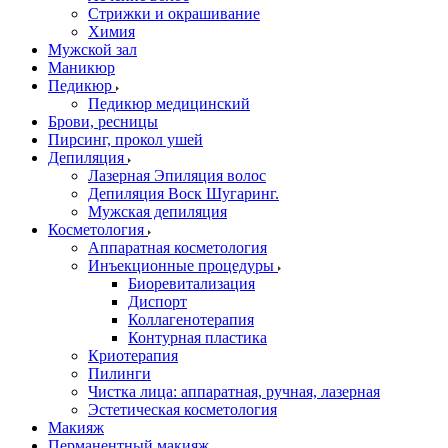
Стрижки и окрашивание
Химия
Мужской зал
Маникюр
Педикюр
Педикюр медицинский
Брови, ресницы
Пирсинг, прокол ушей
Депиляция
Лазерная Эпиляция волос
Депиляция Воск Шугаринг.
Мужская депиляция
Косметология
Аппаратная косметология
Инъекционные процедуры
Биоревитализация
Диспорт
Коллагенотерапия
Контурная пластика
Криотерапия
Пилинги
Чистка лица: аппаратная, ручная, лазерная
Эстетическая косметология
Макияж
Перманентный макияж