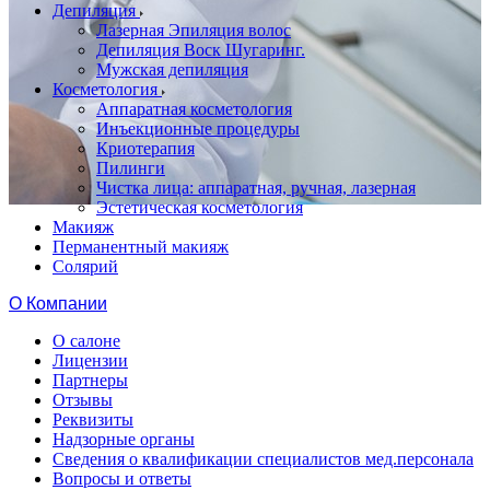
Депиляция
Лазерная Эпиляция волос
Депиляция Воск Шугаринг.
Мужская депиляция
Косметология
Аппаратная косметология
Инъекционные процедуры
Криотерапия
Пилинги
Чистка лица: аппаратная, ручная, лазерная
Эстетическая косметология
Макияж
Перманентный макияж
Солярий
О Компании
О салоне
Лицензии
Партнеры
Отзывы
Реквизиты
Надзорные органы
Сведения о квалификации специалистов мед.персонала
Вопросы и ответы