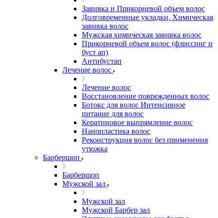
Завивка и Прикорневой объем волос
Долговременные укладки, Химическая
завивка волос
Мужская химическая завивка волос
Прикорневой объем волос (флиссинг и
буст ап)
Антибустап
Лечение волос
Лечение волос
Восстановление поврежденных волос
Бoтокс для волос Интенсивное
питание для волос
Кератиновое выпрямление волос
Нанопластика волос
Реконструкция волос без применения
утюжка
Барбершоп
Барбершоп
Мужской зал
Мужской зал
Мужской Барбер зал