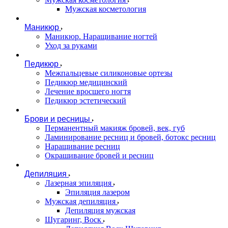
Мужская косметология
Маникюр
Маникюр. Наращивание ногтей
Уход за руками
Педикюр
Межпальцевые силиконовые ортезы
Педикюр медицинский
Лечение вросшего ногтя
Педикюр эстетический
Брови и ресницы
Перманентный макияж бровей, век, губ
Ламинирование ресниц и бровей, бoтoкс ресниц
Наращивание ресниц
Окрашивание бровей и ресниц
Депиляция
Лазерная эпиляция
Эпиляция лазером
Мужская депиляция
Депиляция мужская
Шугаринг, Воск