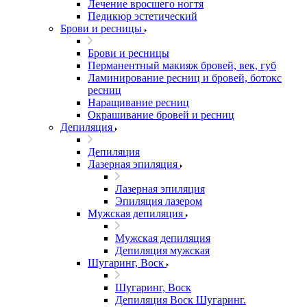
Лечение вросшего ногтя
Педикюр эстетический
Брови и ресницы
Брови и ресницы
Перманентный макияж бровей, век, губ
Ламинирование ресниц и бровей, бoтoкс
ресниц
Наращивание ресниц
Окрашивание бровей и ресниц
Депиляция
Депиляция
Лазерная эпиляция
Лазерная эпиляция
Эпиляция лазером
Мужская депиляция
Мужская депиляция
Депиляция мужская
Шугаринг, Воск
Шугаринг, Воск
Депиляция Воск Шугаринг.