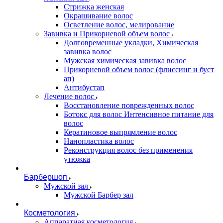
Стрижка женская
Окрашивание волос
Осветление волос, мелирование
Завивка и Прикорневой объем волос
Долговременные укладки, Химическая
завивка волос
Мужская химическая завивка волос
Прикорневой объем волос (флиссинг и буст
ап)
Антибустап
Лечение волос
Восстановление поврежденных волос
Бoтокс для волос Интенсивное питание для
волос
Кератиновое выпрямление волос
Нанопластика волос
Реконструкция волос без применения
утюжка
Барбершоп
Мужской зал
Мужской Барбер зал
Косметология
Аппаратная косметология