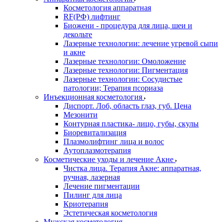
Косметология аппаратная
RF(РФ) лифтинг
Биожени - процедура для лица, шеи и
декольте
Лазерные технологии: лечение угревой сыпи
и акне
Лазерные технологии: Омоложение
Лазерные технологии: Пигментация
Лазерные технологии: Сосудистые
патологии; Терапия псориаза
Инъекционная косметология
Диспорт. Лоб, область глаз, губ. Цена
Мезонити
Контурная пластика- лицо, губы, скулы
Биоревитализация
Плазмолифтинг лица и волос
Аутоплазмотерапия
Косметические уходы и лечение Акне
Чистка лица. Терапия Акне: аппаратная,
ручная, лазерная
Лечение пигментации
Пилинг для лица
Криотерапия
Эстетическая косметология
Мужская косметология