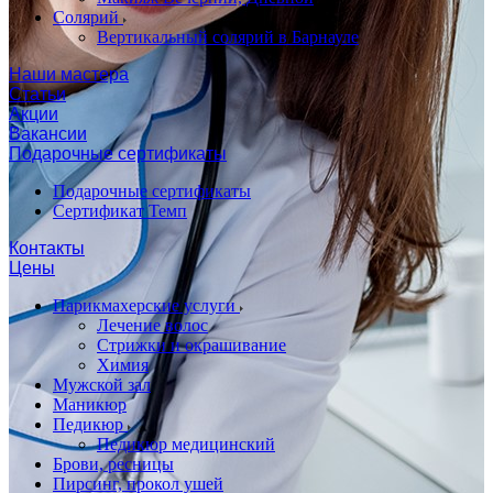
Солярий
Вертикальный солярий в Барнауле
Наши мастера
Статьи
Акции
Вакансии
Подарочные сертификаты
Подарочные сертификаты
Сертификат Темп
Контакты
Цены
Парикмахерские услуги
Лечение волос
Стрижки и окрашивание
Химия
Мужской зал
Маникюр
Педикюр
Педикюр медицинский
Брови, ресницы
Пирсинг, прокол ушей