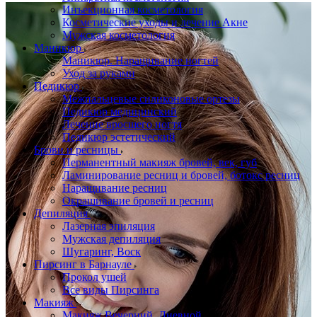
Инъекционная косметология
Косметические уходы и лечение Акне
Мужская косметология
Маникюр
Маникюр. Наращивание ногтей
Уход за руками
Педикюр
Межпальцевые силиконовые ортезы
Педикюр медицинский
Лечение вросшего ногтя
Педикюр эстетический
Брови и ресницы
Перманентный макияж бровей, век, губ
Ламинирование ресниц и бровей, бoтoкс ресниц
Наращивание ресниц
Окрашивание бровей и ресниц
Депиляция
Лазерная эпиляция
Мужская депиляция
Шугаринг, Воск
Пирсинг в Барнауле
Прокол ушей
Все виды Пирсинга
Макияж
Макияж Вечерний, Дневной