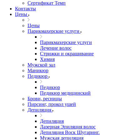
Сертификат Темп
Контакты
Цены
Цены
Парикмахерские услуги
Парикмахерские услуги
Лечение волос
Стрижки и окрашивание
Химия
Мужской зал
Маникюр
Педикюр
Педикюр
Педикюр медицинский
Брови, ресницы
Пирсинг, прокол ушей
Депиляция
Депиляция
Лазерная Эпиляция волос
Депиляция Воск Шугаринг.
Мужская депиляция