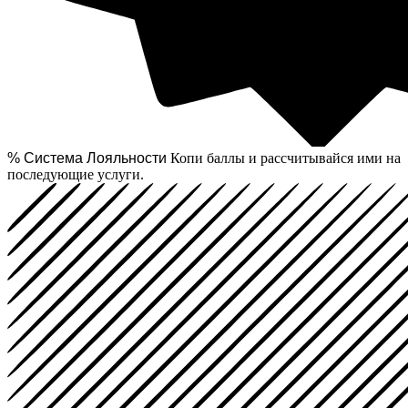
% Система Лояльности
Копи баллы и рассчитывайся ими на
последующие услуги.