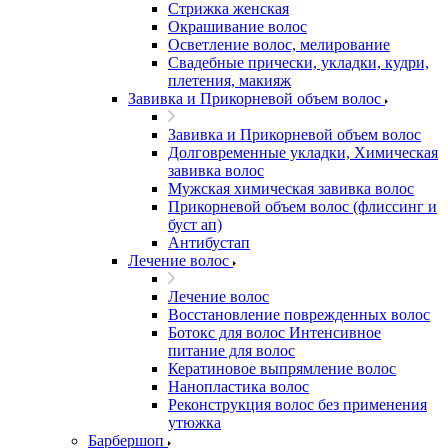
Стрижка женская
Окрашивание волос
Осветление волос, мелирование
Свадебные прически, укладки, кудри,
плетения, макияж
Завивка и Прикорневой объем волос
Завивка и Прикорневой объем волос
Долговременные укладки, Химическая
завивка волос
Мужская химическая завивка волос
Прикорневой объем волос (флиссинг и
буст ап)
Антибустап
Лечение волос
Лечение волос
Восстановление поврежденных волос
Бoтокс для волос Интенсивное
питание для волос
Кератиновое выпрямление волос
Нанопластика волос
Реконструкция волос без применения
утюжка
Барбершоп