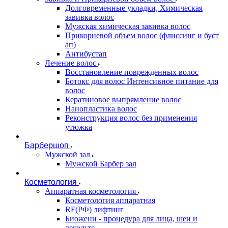
Долговременные укладки, Химическая
завивка волос
Мужская химическая завивка волос
Прикорневой объем волос (флиссинг и буст
ап)
Антибустап
Лечение волос
Восстановление поврежденных волос
Бoтокс для волос Интенсивное питание для
волос
Кератиновое выпрямление волос
Нанопластика волос
Реконструкция волос без применения
утюжка
Барбершоп
Мужской зал
Мужской Барбер зал
Косметология
Аппаратная косметология
Косметология аппаратная
RF(РФ) лифтинг
Биожени - процедура для лица, шеи и
декольте