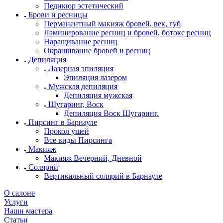
Педикюр эстетический
Брови и ресницы
Перманентный макияж бровей, век, губ
Ламинирование ресниц и бровей, бoтoкс ресниц
Наращивание ресниц
Окрашивание бровей и ресниц
Депиляция
Лазерная эпиляция
Эпиляция лазером
Мужская депиляция
Депиляция мужская
Шугаринг, Воск
Депиляция Воск Шугаринг.
Пирсинг в Барнауле
Прокол ушей
Все виды Пирсинга
Макияж
Макияж Вечерний, Дневной
Солярий
Вертикальный солярий в Барнауле
О салоне
Услуги
Наши мастера
Статьи