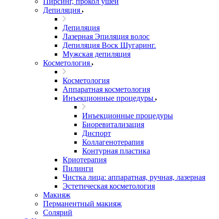
Пирсинг, прокол ушей
Депиляция
Депиляция
Лазерная Эпиляция волос
Депиляция Воск Шугаринг.
Мужская депиляция
Косметология
Косметология
Аппаратная косметология
Инъекционные процедуры
Инъекционные процедуры
Биоревитализация
Диспорт
Коллагенотерапия
Контурная пластика
Криотерапия
Пилинги
Чистка лица: аппаратная, ручная, лазерная
Эстетическая косметология
Макияж
Перманентный макияж
Солярий