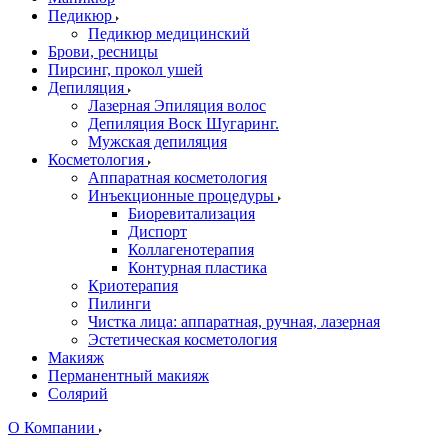
Педикюр
Педикюр медицинский
Брови, ресницы
Пирсинг, прокол ушей
Депиляция
Лазерная Эпиляция волос
Депиляция Воск Шугаринг.
Мужская депиляция
Косметология
Аппаратная косметология
Инъекционные процедуры
Биоревитализация
Диспорт
Коллагенотерапия
Контурная пластика
Криотерапия
Пилинги
Чистка лица: аппаратная, ручная, лазерная
Эстетическая косметология
Макияж
Перманентный макияж
Солярий
О Компании