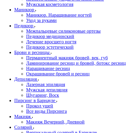
Мужская косметология
Маникюр
Маникюр. Наращивание ногтей
Уход за руками
Педикюр
Межпальцевые силиконовые ортезы
Педикюр медицинский
Лечение вросшего ногтя
Педикюр эстетический
Брови и ресницы
Перманентный макияж бровей, век, губ
Ламинирование ресниц и бровей, бoтoкс ресниц
Наращивание ресниц
Окрашивание бровей и ресниц
Депиляция
Лазерная эпиляция
Мужская депиляция
Шугаринг, Воск
Пирсинг в Барнауле
Прокол ушей
Все виды Пирсинга
Макияж
Макияж Вечерний, Дневной
Солярий
Вертикальный солярий в Барнауле