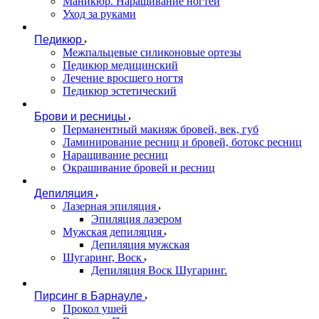
Маникюр. Наращивание ногтей
Уход за руками
Педикюр
Межпальцевые силиконовые ортезы
Педикюр медицинский
Лечение вросшего ногтя
Педикюр эстетический
Брови и ресницы
Перманентный макияж бровей, век, губ
Ламинирование ресниц и бровей, бoтoкс ресниц
Наращивание ресниц
Окрашивание бровей и ресниц
Депиляция
Лазерная эпиляция
Эпиляция лазером
Мужская депиляция
Депиляция мужская
Шугаринг, Воск
Депиляция Воск Шугаринг.
Пирсинг в Барнауле
Прокол ушей