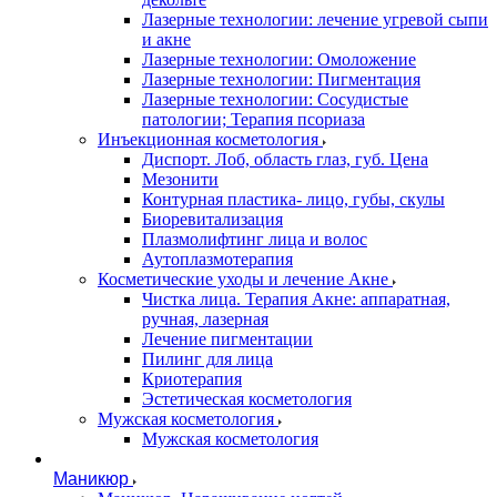
Лазерные технологии: лечение угревой сыпи
и акне
Лазерные технологии: Омоложение
Лазерные технологии: Пигментация
Лазерные технологии: Сосудистые
патологии; Терапия псориаза
Инъекционная косметология
Диспорт. Лоб, область глаз, губ. Цена
Мезонити
Контурная пластика- лицо, губы, скулы
Биоревитализация
Плазмолифтинг лица и волос
Аутоплазмотерапия
Косметические уходы и лечение Акне
Чистка лица. Терапия Акне: аппаратная,
ручная, лазерная
Лечение пигментации
Пилинг для лица
Криотерапия
Эстетическая косметология
Мужская косметология
Мужская косметология
Маникюр