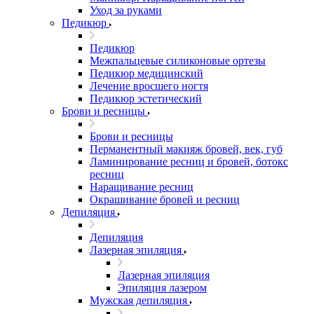
Уход за руками
Педикюр
Педикюр
Межпальцевые силиконовые ортезы
Педикюр медицинский
Лечение вросшего ногтя
Педикюр эстетический
Брови и ресницы
Брови и ресницы
Перманентный макияж бровей, век, губ
Ламинирование ресниц и бровей, бoтoкс
ресниц
Наращивание ресниц
Окрашивание бровей и ресниц
Депиляция
Депиляция
Лазерная эпиляция
Лазерная эпиляция
Эпиляция лазером
Мужская депиляция