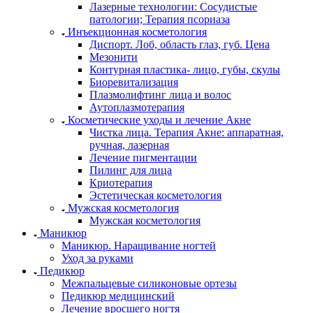
Лазерные технологии: Сосудистые
патологии; Терапия псориаза
Инъекционная косметология
Диспорт. Лоб, область глаз, губ. Цена
Мезонити
Контурная пластика- лицо, губы, скулы
Биоревитализация
Плазмолифтинг лица и волос
Аутоплазмотерапия
Косметические уходы и лечение Акне
Чистка лица. Терапия Акне: аппаратная,
ручная, лазерная
Лечение пигментации
Пилинг для лица
Криотерапия
Эстетическая косметология
Мужская косметология
Мужская косметология
Маникюр
Маникюр. Наращивание ногтей
Уход за руками
Педикюр
Межпальцевые силиконовые ортезы
Педикюр медицинский
Лечение вросшего ногтя