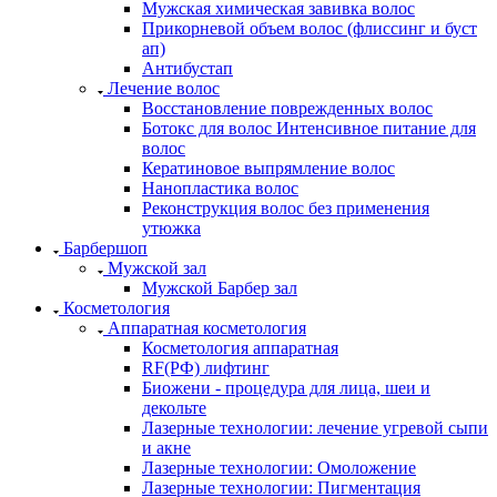
Мужская химическая завивка волос
Прикорневой объем волос (флиссинг и буст
ап)
Антибустап
Лечение волос
Восстановление поврежденных волос
Бoтокс для волос Интенсивное питание для
волос
Кератиновое выпрямление волос
Нанопластика волос
Реконструкция волос без применения
утюжка
Барбершоп
Мужской зал
Мужской Барбер зал
Косметология
Аппаратная косметология
Косметология аппаратная
RF(РФ) лифтинг
Биожени - процедура для лица, шеи и
декольте
Лазерные технологии: лечение угревой сыпи
и акне
Лазерные технологии: Омоложение
Лазерные технологии: Пигментация