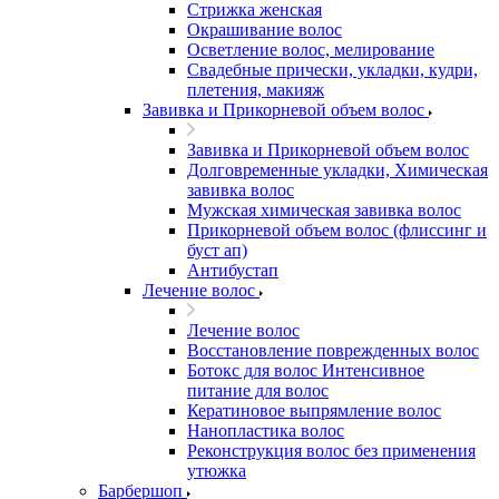
Стрижка женская
Окрашивание волос
Осветление волос, мелирование
Свадебные прически, укладки, кудри,
плетения, макияж
Завивка и Прикорневой объем волос
Завивка и Прикорневой объем волос
Долговременные укладки, Химическая
завивка волос
Мужская химическая завивка волос
Прикорневой объем волос (флиссинг и
буст ап)
Антибустап
Лечение волос
Лечение волос
Восстановление поврежденных волос
Бoтокс для волос Интенсивное
питание для волос
Кератиновое выпрямление волос
Нанопластика волос
Реконструкция волос без применения
утюжка
Барбершоп