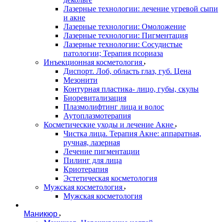
Лазерные технологии: лечение угревой сыпи
и акне
Лазерные технологии: Омоложение
Лазерные технологии: Пигментация
Лазерные технологии: Сосудистые
патологии; Терапия псориаза
Инъекционная косметология
Диспорт. Лоб, область глаз, губ. Цена
Мезонити
Контурная пластика- лицо, губы, скулы
Биоревитализация
Плазмолифтинг лица и волос
Аутоплазмотерапия
Косметические уходы и лечение Акне
Чистка лица. Терапия Акне: аппаратная,
ручная, лазерная
Лечение пигментации
Пилинг для лица
Криотерапия
Эстетическая косметология
Мужская косметология
Мужская косметология
Маникюр