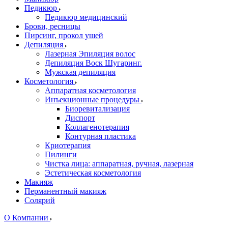
Педикюр
Педикюр медицинский
Брови, ресницы
Пирсинг, прокол ушей
Депиляция
Лазерная Эпиляция волос
Депиляция Воск Шугаринг.
Мужская депиляция
Косметология
Аппаратная косметология
Инъекционные процедуры
Биоревитализация
Диспорт
Коллагенотерапия
Контурная пластика
Криотерапия
Пилинги
Чистка лица: аппаратная, ручная, лазерная
Эстетическая косметология
Макияж
Перманентный макияж
Солярий
О Компании