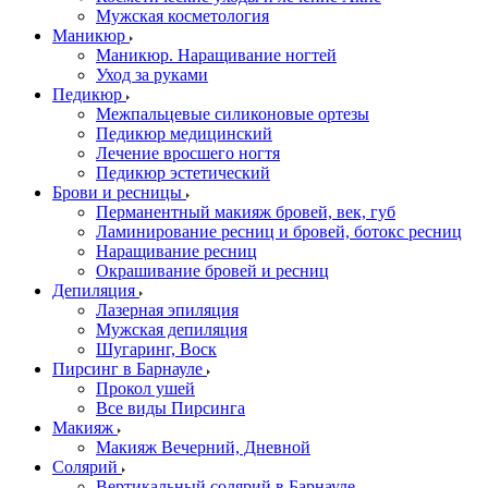
Мужская косметология
Маникюр
Маникюр. Наращивание ногтей
Уход за руками
Педикюр
Межпальцевые силиконовые ортезы
Педикюр медицинский
Лечение вросшего ногтя
Педикюр эстетический
Брови и ресницы
Перманентный макияж бровей, век, губ
Ламинирование ресниц и бровей, бoтoкс ресниц
Наращивание ресниц
Окрашивание бровей и ресниц
Депиляция
Лазерная эпиляция
Мужская депиляция
Шугаринг, Воск
Пирсинг в Барнауле
Прокол ушей
Все виды Пирсинга
Макияж
Макияж Вечерний, Дневной
Солярий
Вертикальный солярий в Барнауле