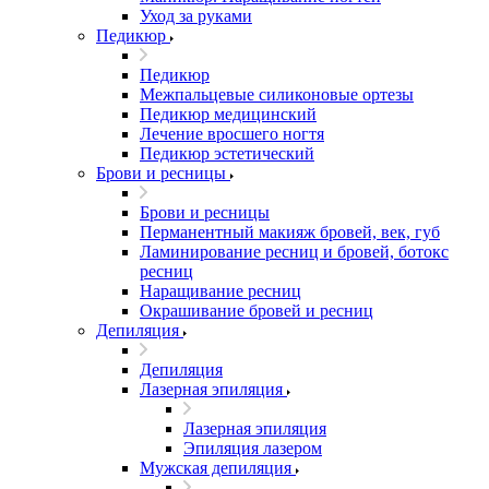
Уход за руками
Педикюр
Педикюр
Межпальцевые силиконовые ортезы
Педикюр медицинский
Лечение вросшего ногтя
Педикюр эстетический
Брови и ресницы
Брови и ресницы
Перманентный макияж бровей, век, губ
Ламинирование ресниц и бровей, бoтoкс
ресниц
Наращивание ресниц
Окрашивание бровей и ресниц
Депиляция
Депиляция
Лазерная эпиляция
Лазерная эпиляция
Эпиляция лазером
Мужская депиляция