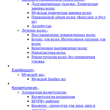
Долговременные укладки, Химическая
завивка волос
Мужская химическая завивка волос
Прикорневой объем волос (флиссинг и буст
ап)
Антибустап
Лечение волос
Восстановление поврежденных волос
Бoтокс для волос Интенсивное питание для
волос
Кератиновое выпрямление волос
Нанопластика волос
Реконструкция волос без применения
утюжка
Барбершоп
Мужской зал
Мужской Барбер зал
Косметология
Аппаратная косметология
Косметология аппаратная
RF(РФ) лифтинг
Биожени - процедура для лица, шеи и
декольте