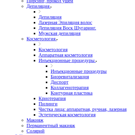
Пирсинг, прокол ушей
Депиляция
Депиляция
Лазерная Эпиляция волос
Депиляция Воск Шугаринг.
Мужская депиляция
Косметология
Косметология
Аппаратная косметология
Инъекционные процедуры
Инъекционные процедуры
Биоревитализация
Диспорт
Коллагенотерапия
Контурная пластика
Криотерапия
Пилинги
Чистка лица: аппаратная, ручная, лазерная
Эстетическая косметология
Макияж
Перманентный макияж
Солярий