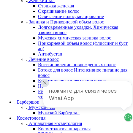
Женский зал
Стрижка женская
Окрашивание волос
Осветление волос, мелирование
Завивка и Прикорневой объем волос
Долговременные укладки, Химическая
завивка волос
Мужская химическая завивка волос
Прикорневой объем волос (флиссинг и буст
ап)
Антибустап
Лечение волос
Восстановление поврежденных волос
Бoтокс для волос Интенсивное питание для
волос
Кератиновое выпрямление волос
Нанопластика волос
нажмите для связи через 
Реконструкция волос без применения
утюжка
What App
Барбершоп
Мужской зал
Мужской Барбер зал
Косметология
Аппаратная косметология
Косметология аппаратная