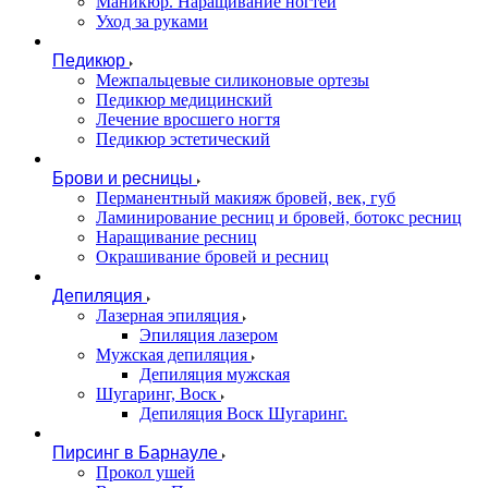
Маникюр. Наращивание ногтей
Уход за руками
Педикюр
Межпальцевые силиконовые ортезы
Педикюр медицинский
Лечение вросшего ногтя
Педикюр эстетический
Брови и ресницы
Перманентный макияж бровей, век, губ
Ламинирование ресниц и бровей, бoтoкс ресниц
Наращивание ресниц
Окрашивание бровей и ресниц
Депиляция
Лазерная эпиляция
Эпиляция лазером
Мужская депиляция
Депиляция мужская
Шугаринг, Воск
Депиляция Воск Шугаринг.
Пирсинг в Барнауле
Прокол ушей