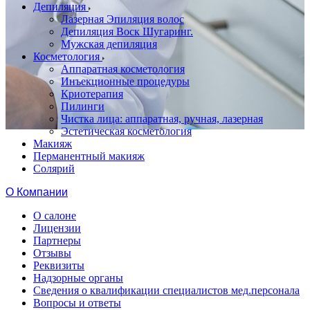
Депиляция
Лазерная Эпиляция волос
Депиляция Воск Шугаринг.
Мужская депиляция
Косметология
Аппаратная косметология
Инъекционные процедуры
Криотерапия
Пилинги
Чистка лица: аппаратная, ручная, лазерная
Эстетическая косметология
Макияж
Перманентный макияж
Солярий
О Компании
О салоне
Лицензии
Партнеры
Отзывы
Реквизиты
Надзорные органы
Сведения о квалификации специалистов мед.персонала
Вопросы и ответы