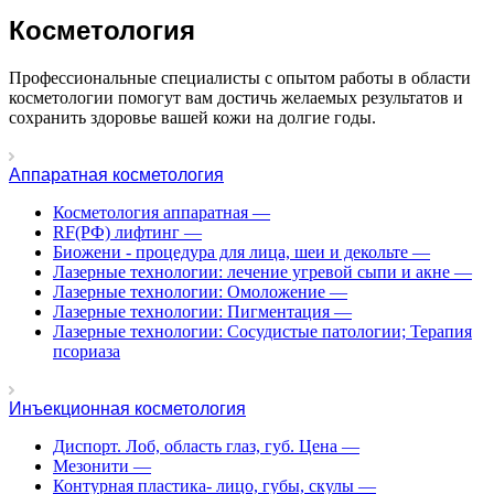
Косметология
Профессиональные специалисты с опытом работы в области
косметологии помогут вам достичь желаемых результатов и
сохранить здоровье вашей кожи на долгие годы.
Аппаратная косметология
Косметология аппаратная
—
RF(РФ) лифтинг
—
Биожени - процедура для лица, шеи и декольте
—
Лазерные технологии: лечение угревой сыпи и акне
—
Лазерные технологии: Омоложение
—
Лазерные технологии: Пигментация
—
Лазерные технологии: Сосудистые патологии; Терапия
псориаза
Инъекционная косметология
Диспорт. Лоб, область глаз, губ. Цена
—
Мезонити
—
Контурная пластика- лицо, губы, скулы
—