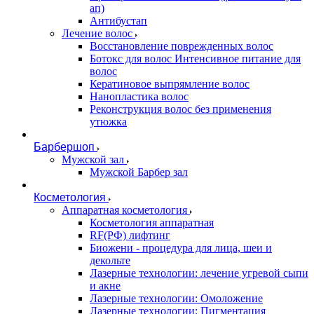
ап)
Антибустап
Лечение волос
Восстановление поврежденных волос
Бoтокс для волос Интенсивное питание для
волос
Кератиновое выпрямление волос
Нанопластика волос
Реконструкция волос без применения
утюжка
Барбершоп
Мужской зал
Мужской Барбер зал
Косметология
Аппаратная косметология
Косметология аппаратная
RF(РФ) лифтинг
Биожени - процедура для лица, шеи и
декольте
Лазерные технологии: лечение угревой сыпи
и акне
Лазерные технологии: Омоложение
Лазерные технологии: Пигментация