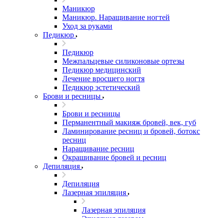
Маникюр
Маникюр. Наращивание ногтей
Уход за руками
Педикюр
Педикюр
Межпальцевые силиконовые ортезы
Педикюр медицинский
Лечение вросшего ногтя
Педикюр эстетический
Брови и ресницы
Брови и ресницы
Перманентный макияж бровей, век, губ
Ламинирование ресниц и бровей, бoтoкс
ресниц
Наращивание ресниц
Окрашивание бровей и ресниц
Депиляция
Депиляция
Лазерная эпиляция
Лазерная эпиляция