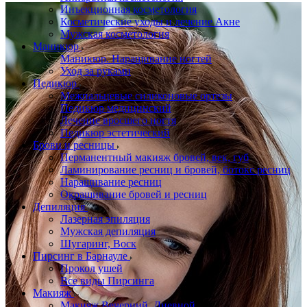
Инъекционная косметология
Косметические уходы и лечение Акне
Мужская косметология
Маникюр
Маникюр. Наращивание ногтей
Уход за руками
Педикюр
Межпальцевые силиконовые ортезы
Педикюр медицинский
Лечение вросшего ногтя
Педикюр эстетический
Брови и ресницы
Перманентный макияж бровей, век, губ
Ламинирование ресниц и бровей, бoтoкс ресниц
Наращивание ресниц
Окрашивание бровей и ресниц
Депиляция
Лазерная эпиляция
Мужская депиляция
Шугаринг, Воск
Пирсинг в Барнауле
Прокол ушей
Все виды Пирсинга
Макияж
Макияж Вечерний, Дневной