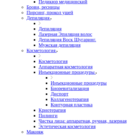
Педикюр медицинский
Брови, ресницы
Пирсинг, прокол ушей
Депиляция
Депиляция
Лазерная Эпиляция волос
Депиляция Воск Шугаринг.
Мужская депиляция
Косметология
Косметология
Аппаратная косметология
Инъекционные процедуры
Инъекционные процедуры
Биоревитализация
Диспорт
Коллагенотерапия
Контурная пластика
Криотерапия
Пилинги
Чистка лица: аппаратная, ручная, лазерная
Эстетическая косметология
Макияж