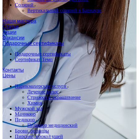
Солярий
Вертикальный солярий в Барнауле
Наши мастера
Статьи
Акции
Вакансии
Подарочные сертификаты
Подарочные сертификаты
Сертификат Темп
Контакты
Цены
Парикмахерские услуги
Лечение волос
Стрижки и окрашивание
Химия
Мужской зал
Маникюр
Педикюр
Педикюр медицинский
Брови, ресницы
Пирсинг, прокол ушей