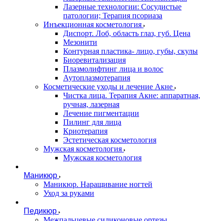
Лазерные технологии: Сосудистые
патологии; Терапия псориаза
Инъекционная косметология
Диспорт. Лоб, область глаз, губ. Цена
Мезонити
Контурная пластика- лицо, губы, скулы
Биоревитализация
Плазмолифтинг лица и волос
Аутоплазмотерапия
Косметические уходы и лечение Акне
Чистка лица. Терапия Акне: аппаратная,
ручная, лазерная
Лечение пигментации
Пилинг для лица
Криотерапия
Эстетическая косметология
Мужская косметология
Мужская косметология
Маникюр
Маникюр. Наращивание ногтей
Уход за руками
Педикюр
Межпальцевые силиконовые ортезы