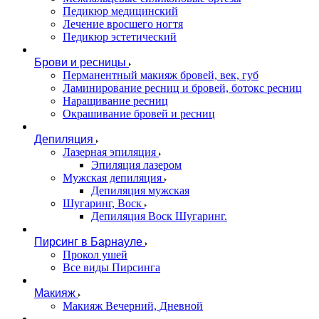
Педикюр медицинский
Лечение вросшего ногтя
Педикюр эстетический
Брови и ресницы
Перманентный макияж бровей, век, губ
Ламинирование ресниц и бровей, бoтoкс ресниц
Наращивание ресниц
Окрашивание бровей и ресниц
Депиляция
Лазерная эпиляция
Эпиляция лазером
Мужская депиляция
Депиляция мужская
Шугаринг, Воск
Депиляция Воск Шугаринг.
Пирсинг в Барнауле
Прокол ушей
Все виды Пирсинга
Макияж
Макияж Вечерний, Дневной