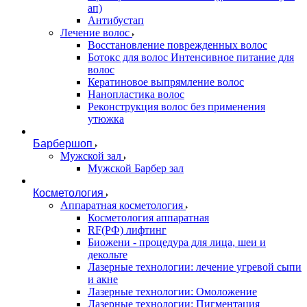
ап)
Антибустап
Лечение волос
Восстановление поврежденных волос
Бoтокс для волос Интенсивное питание для
волос
Кератиновое выпрямление волос
Нанопластика волос
Реконструкция волос без применения
утюжка
Барбершоп
Мужской зал
Мужской Барбер зал
Косметология
Аппаратная косметология
Косметология аппаратная
RF(РФ) лифтинг
Биожени - процедура для лица, шеи и
декольте
Лазерные технологии: лечение угревой сыпи
и акне
Лазерные технологии: Омоложение
Лазерные технологии: Пигментация