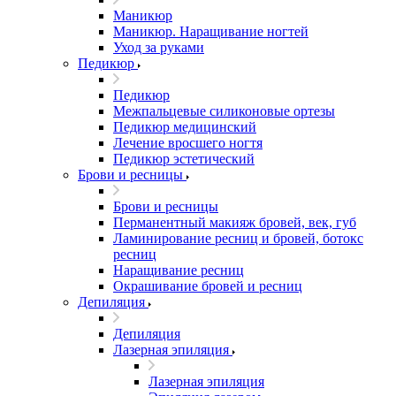
Маникюр
Маникюр. Наращивание ногтей
Уход за руками
Педикюр
Педикюр
Межпальцевые силиконовые ортезы
Педикюр медицинский
Лечение вросшего ногтя
Педикюр эстетический
Брови и ресницы
Брови и ресницы
Перманентный макияж бровей, век, губ
Ламинирование ресниц и бровей, бoтoкс
ресниц
Наращивание ресниц
Окрашивание бровей и ресниц
Депиляция
Депиляция
Лазерная эпиляция
Лазерная эпиляция