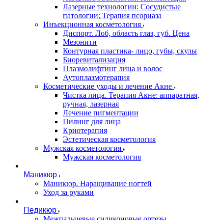
Лазерные технологии: Сосудистые
патологии; Терапия псориаза
Инъекционная косметология
Диспорт. Лоб, область глаз, губ. Цена
Мезонити
Контурная пластика- лицо, губы, скулы
Биоревитализация
Плазмолифтинг лица и волос
Аутоплазмотерапия
Косметические уходы и лечение Акне
Чистка лица. Терапия Акне: аппаратная,
ручная, лазерная
Лечение пигментации
Пилинг для лица
Криотерапия
Эстетическая косметология
Мужская косметология
Мужская косметология
Маникюр
Маникюр. Наращивание ногтей
Уход за руками
Педикюр
Межпальцевые силиконовые ортезы