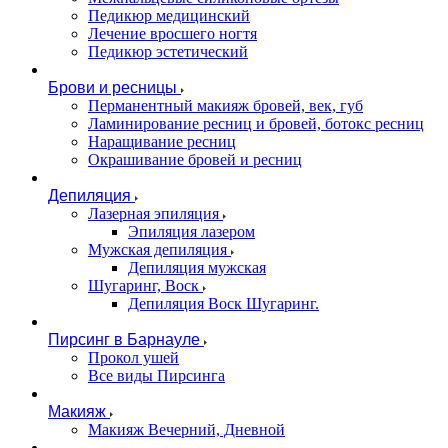
Педикюр медицинский
Лечение вросшего ногтя
Педикюр эстетический
Брови и ресницы
Перманентный макияж бровей, век, губ
Ламинирование ресниц и бровей, бoтoкс ресниц
Наращивание ресниц
Окрашивание бровей и ресниц
Депиляция
Лазерная эпиляция
Эпиляция лазером
Мужская депиляция
Депиляция мужская
Шугаринг, Воск
Депиляция Воск Шугаринг.
Пирсинг в Барнауле
Прокол ушей
Все виды Пирсинга
Макияж
Макияж Вечерний, Дневной