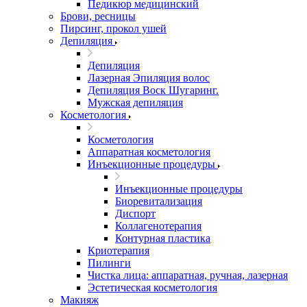
Педикюр медицинский
Брови, ресницы
Пирсинг, прокол ушей
Депиляция
Депиляция
Лазерная Эпиляция волос
Депиляция Воск Шугаринг.
Мужская депиляция
Косметология
Косметология
Аппаратная косметология
Инъекционные процедуры
Инъекционные процедуры
Биоревитализация
Диспорт
Коллагенотерапия
Контурная пластика
Криотерапия
Пилинги
Чистка лица: аппаратная, ручная, лазерная
Эстетическая косметология
Макияж