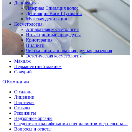
Депиляция
Лазерная Эпиляция волос
Депиляция Воск Шугаринг.
Мужская депиляция
Косметология
Аппаратная косметология
Инъекционные процедуры
Криотерапия
Пилинги
Чистка лица: аппаратная, ручная, лазерная
Эстетическая косметология
Макияж
Перманентный макияж
Солярий
О Компании
О салоне
Лицензии
Партнеры
Отзывы
Реквизиты
Надзорные органы
Сведения о квалификации специалистов мед.персонала
Вопросы и ответы