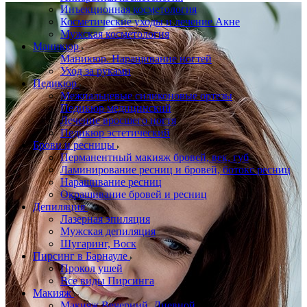
Инъекционная косметология
Косметические уходы и лечение Акне
Мужская косметология
Маникюр
Маникюр. Наращивание ногтей
Уход за руками
Педикюр
Межпальцевые силиконовые ортезы
Педикюр медицинский
Лечение вросшего ногтя
Педикюр эстетический
Брови и ресницы
Перманентный макияж бровей, век, губ
Ламинирование ресниц и бровей, бoтoкс ресниц
Наращивание ресниц
Окрашивание бровей и ресниц
Депиляция
Лазерная эпиляция
Мужская депиляция
Шугаринг, Воск
Пирсинг в Барнауле
Прокол ушей
Все виды Пирсинга
Макияж
Макияж Вечерний, Дневной