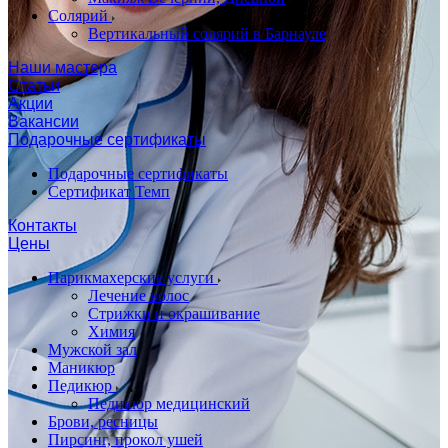
Солярий
Вертикальный солярий в Барнауле
Наши мастера
Статьи
Акции
Вакансии
Подарочные сертификаты
Подарочные сертификаты
Сертификат Темп
Контакты
Цены
Парикмахерские услуги
Лечение волос
Стрижки и окрашивание
Химия
Мужской зал
Маникюр
Педикюр
Педикюр медицинский
Брови, ресницы
Пирсинг, прокол ушей