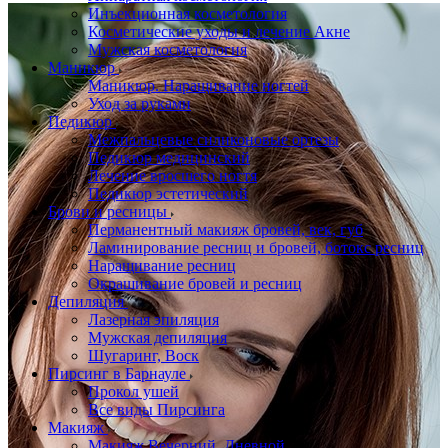
Инъекционная косметология
Косметические уходы и лечение Акне
Мужская косметология
Маникюр
Маникюр. Наращивание ногтей
Уход за руками
Педикюр
Межпальцевые силиконовые ортезы
Педикюр медицинский
Лечение вросшего ногтя
Педикюр эстетический
Брови и ресницы
Перманентный макияж бровей, век, губ
Ламинирование ресниц и бровей, бoтoкс ресниц
Наращивание ресниц
Окрашивание бровей и ресниц
Депиляция
Лазерная эпиляция
Мужская депиляция
Шугаринг, Воск
Пирсинг в Барнауле
Прокол ушей
Все виды Пирсинга
Макияж
Макияж Вечерний, Дневной