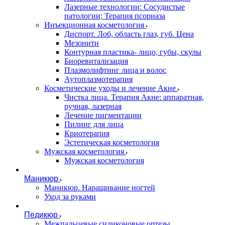
Лазерные технологии: Сосудистые
патологии; Терапия псориаза
Инъекционная косметология
Диспорт. Лоб, область глаз, губ. Цена
Мезонити
Контурная пластика- лицо, губы, скулы
Биоревитализация
Плазмолифтинг лица и волос
Аутоплазмотерапия
Косметические уходы и лечение Акне
Чистка лица. Терапия Акне: аппаратная,
ручная, лазерная
Лечение пигментации
Пилинг для лица
Криотерапия
Эстетическая косметология
Мужская косметология
Мужская косметология
Маникюр
Маникюр. Наращивание ногтей
Уход за руками
Педикюр
Межпальцевые силиконовые ортезы