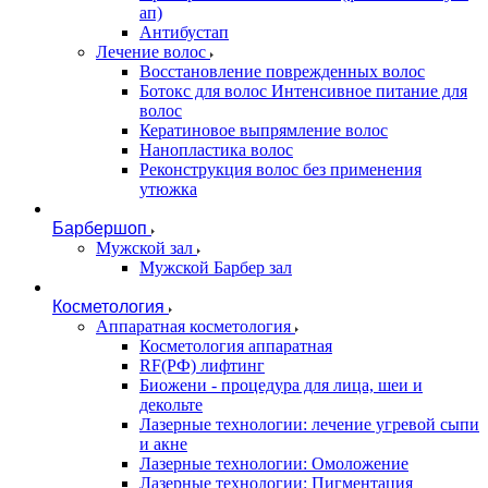
ап)
Антибустап
Лечение волос
Восстановление поврежденных волос
Бoтокс для волос Интенсивное питание для
волос
Кератиновое выпрямление волос
Нанопластика волос
Реконструкция волос без применения
утюжка
Барбершоп
Мужской зал
Мужской Барбер зал
Косметология
Аппаратная косметология
Косметология аппаратная
RF(РФ) лифтинг
Биожени - процедура для лица, шеи и
декольте
Лазерные технологии: лечение угревой сыпи
и акне
Лазерные технологии: Омоложение
Лазерные технологии: Пигментация