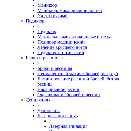
Маникюр
Маникюр. Наращивание ногтей
Уход за руками
Педикюр
Педикюр
Межпальцевые силиконовые ортезы
Педикюр медицинский
Лечение вросшего ногтя
Педикюр эстетический
Брови и ресницы
Брови и ресницы
Перманентный макияж бровей, век, губ
Ламинирование ресниц и бровей, бoтoкс
ресниц
Наращивание ресниц
Окрашивание бровей и ресниц
Депиляция
Депиляция
Лазерная эпиляция
Лазерная эпиляция