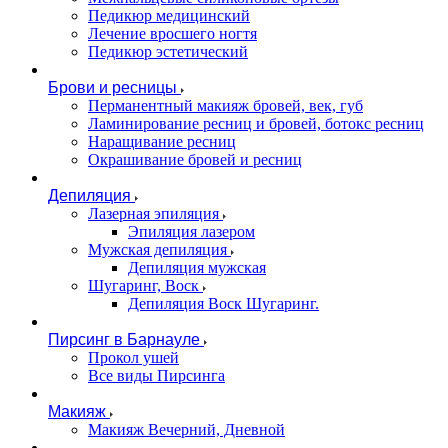
Педикюр медицинский
Лечение вросшего ногтя
Педикюр эстетический
Брови и ресницы
Перманентный макияж бровей, век, губ
Ламинирование ресниц и бровей, бoтoкс ресниц
Наращивание ресниц
Окрашивание бровей и ресниц
Депиляция
Лазерная эпиляция
Эпиляция лазером
Мужская депиляция
Депиляция мужская
Шугаринг, Воск
Депиляция Воск Шугаринг.
Пирсинг в Барнауле
Прокол ушей
Все виды Пирсинга
Макияж
Макияж Вечерний, Дневной