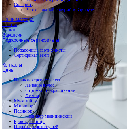
Солярий
Вертикальный солярий в Барнауле
Наши мастера
Статьи
Акции
Вакансии
Подарочные сертификаты
Подарочные сертификаты
Сертификат Темп
Контакты
Цены
Парикмахерские услуги
Лечение волос
Стрижки и окрашивание
Химия
Мужской зал
Маникюр
Педикюр
Педикюр медицинский
Брови, ресницы
Пирсинг, прокол ушей