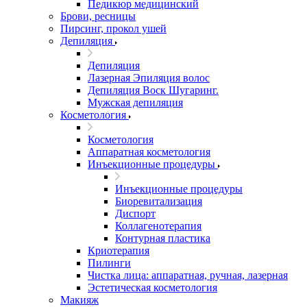
Педикюр медицинский
Брови, ресницы
Пирсинг, прокол ушей
Депиляция
Депиляция
Лазерная Эпиляция волос
Депиляция Воск Шугаринг.
Мужская депиляция
Косметология
Косметология
Аппаратная косметология
Инъекционные процедуры
Инъекционные процедуры
Биоревитализация
Диспорт
Коллагенотерапия
Контурная пластика
Криотерапия
Пилинги
Чистка лица: аппаратная, ручная, лазерная
Эстетическая косметология
Макияж