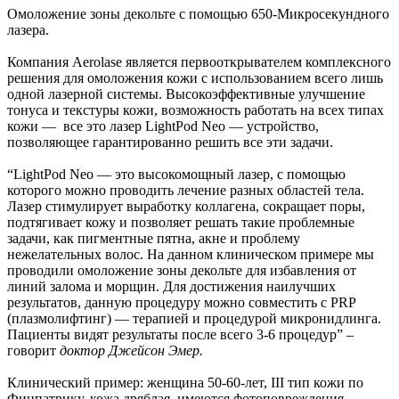
Омоложение зоны декольте с помощью 650-Микросекундного
лазера.
Компания Aerolase является первооткрывателем комплексного
решения для омоложения кожи с использованием всего лишь
одной лазерной системы. Высокоэффективные улучшение
тонуса и текстуры кожи, возможность работать на всех типах
кожи — все это лазер LightPod Neo — устройство,
позволяющее гарантированно решить все эти задачи.
“LightPod Neo — это высокомощный лазер, с помощью
которого можно проводить лечение разных областей тела.
Лазер стимулирует выработку коллагена, сокращает поры,
подтягивает кожу и позволяет решать такие проблемные
задачи, как пигментные пятна, акне и проблему
нежелательных волос. На данном клиническом примере мы
проводили омоложение зоны декольте для избавления от
линий залома и морщин. Для достижения наилучших
результатов, данную процедуру можно совместить с PRP
(плазмолифтинг) — терапией и процедурой микронидлинга.
Пациенты видят результаты после всего 3-6 процедур” –
говорит
доктор Джейсон Эмер.
Клинический пример: женщина 50-60-лет, III тип кожи по
Фицпатрику, кожа дряблая, имеются фотоповреждения.