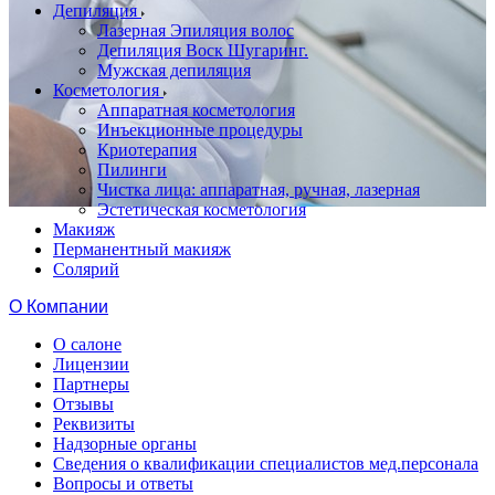
Депиляция
Лазерная Эпиляция волос
Депиляция Воск Шугаринг.
Мужская депиляция
Косметология
Аппаратная косметология
Инъекционные процедуры
Криотерапия
Пилинги
Чистка лица: аппаратная, ручная, лазерная
Эстетическая косметология
Макияж
Перманентный макияж
Солярий
О Компании
О салоне
Лицензии
Партнеры
Отзывы
Реквизиты
Надзорные органы
Сведения о квалификации специалистов мед.персонала
Вопросы и ответы