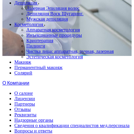
Депиляция
Лазерная Эпиляция волос
Депиляция Воск Шугаринг.
Мужская депиляция
Косметология
Аппаратная косметология
Инъекционные процедуры
Криотерапия
Пилинги
Чистка лица: аппаратная, ручная, лазерная
Эстетическая косметология
Макияж
Перманентный макияж
Солярий
О Компании
О салоне
Лицензии
Партнеры
Отзывы
Реквизиты
Надзорные органы
Сведения о квалификации специалистов мед.персонала
Вопросы и ответы