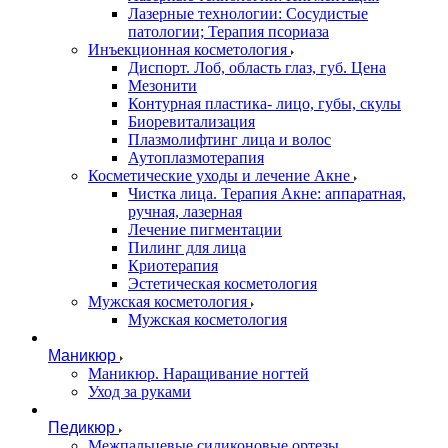
Лазерные технологии: Сосудистые
патологии; Терапия псориаза
Инъекционная косметология
Диспорт. Лоб, область глаз, губ. Цена
Мезонити
Контурная пластика- лицо, губы, скулы
Биоревитализация
Плазмолифтинг лица и волос
Аутоплазмотерапия
Косметические уходы и лечение Акне
Чистка лица. Терапия Акне: аппаратная,
ручная, лазерная
Лечение пигментации
Пилинг для лица
Криотерапия
Эстетическая косметология
Мужская косметология
Мужская косметология
Маникюр
Маникюр. Наращивание ногтей
Уход за руками
Педикюр
Межпальцевые силиконовые ортезы