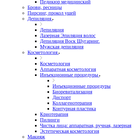
Педикюр медицинский
Брови, ресницы
Пирсинг, прокол ушей
Депиляция
Депиляция
Лазерная Эпиляция волос
Депиляция Воск Шугаринг.
Мужская депиляция
Косметология
Косметология
Аппаратная косметология
Инъекционные процедуры
Инъекционные процедуры
Биоревитализация
Диспорт
Коллагенотерапия
Контурная пластика
Криотерапия
Пилинги
Чистка лица: аппаратная, ручная, лазерная
Эстетическая косметология
Макияж