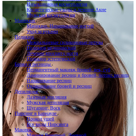
Инъекционная косметология
Косметические уходы и лечение Акне
Мужская косметология
Маникюр
Маникюр. Наращивание ногтей
Уход за руками
Педикюр
Межпальцевые силиконовые ортезы
Педикюр медицинский
Лечение вросшего ногтя
Педикюр эстетический
Брови и ресницы
Перманентный макияж бровей, век, губ
Ламинирование ресниц и бровей, бoтoкс ресниц
Наращивание ресниц
Окрашивание бровей и ресниц
Депиляция
Лазерная эпиляция
Мужская депиляция
Шугаринг, Воск
Пирсинг в Барнауле
Прокол ушей
Все виды Пирсинга
Макияж
Макияж Вечерний, Дневной