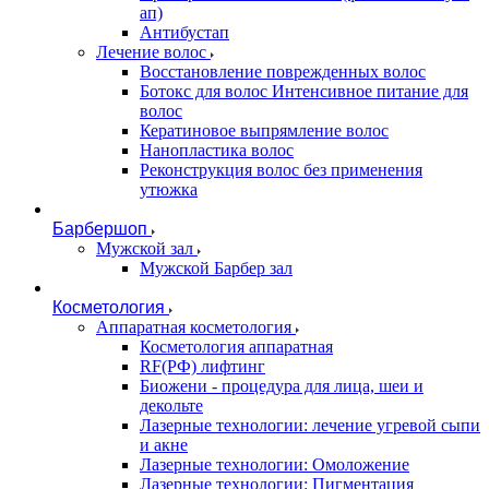
ап)
Антибустап
Лечение волос
Восстановление поврежденных волос
Бoтокс для волос Интенсивное питание для
волос
Кератиновое выпрямление волос
Нанопластика волос
Реконструкция волос без применения
утюжка
Барбершоп
Мужской зал
Мужской Барбер зал
Косметология
Аппаратная косметология
Косметология аппаратная
RF(РФ) лифтинг
Биожени - процедура для лица, шеи и
декольте
Лазерные технологии: лечение угревой сыпи
и акне
Лазерные технологии: Омоложение
Лазерные технологии: Пигментация