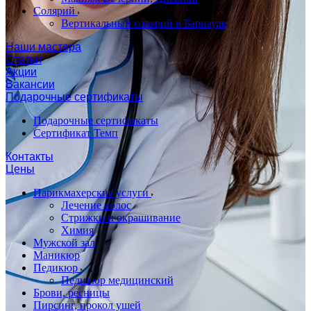
Солярий
Вертикальный солярий в Барнауле
Наши мастера
Статьи
Акции
Вакансии
Подарочные сертификаты
Подарочные сертификаты
Сертификат Темп
Контакты
Цены
Парикмахерские услуги
Лечение волос
Стрижки и окрашивание
Химия
Мужской зал
Маникюр
Педикюр
Педикюр медицинский
Брови, ресницы
Пирсинг, прокол ушей