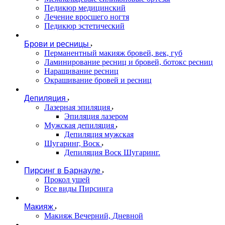
Педикюр медицинский
Лечение вросшего ногтя
Педикюр эстетический
Брови и ресницы
Перманентный макияж бровей, век, губ
Ламинирование ресниц и бровей, бoтoкс ресниц
Наращивание ресниц
Окрашивание бровей и ресниц
Депиляция
Лазерная эпиляция
Эпиляция лазером
Мужская депиляция
Депиляция мужская
Шугаринг, Воск
Депиляция Воск Шугаринг.
Пирсинг в Барнауле
Прокол ушей
Все виды Пирсинга
Макияж
Макияж Вечерний, Дневной