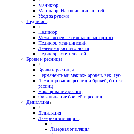
Маникюр
Маникюр. Наращивание ногтей
Уход за руками
Педикюр
Педикюр
Межпальцевые силиконовые ортезы
Педикюр медицинский
Лечение вросшего ногтя
Педикюр эстетический
Брови и ресницы
Брови и ресницы
Перманентный макияж бровей, век, губ
Ламинирование ресниц и бровей, бoтoкс
ресниц
Наращивание ресниц
Окрашивание бровей и ресниц
Депиляция
Депиляция
Лазерная эпиляция
Лазерная эпиляция