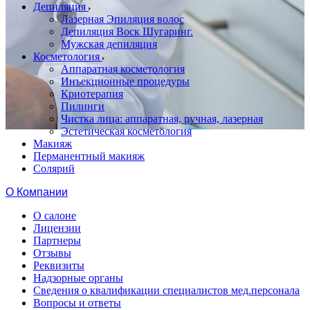
Депиляция
Лазерная Эпиляция волос
Депиляция Воск Шугаринг.
Мужская депиляция
Косметология
Аппаратная косметология
Инъекционные процедуры
Криотерапия
Пилинги
Чистка лица: аппаратная, ручная, лазерная
Эстетическая косметология
Макияж
Перманентный макияж
Солярий
О Компании
О салоне
Лицензии
Партнеры
Отзывы
Реквизиты
Надзорные органы
Сведения о квалификации специалистов мед.персонала
Вопросы и ответы