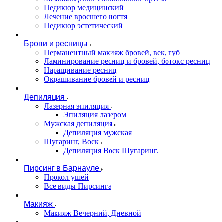
Педикюр медицинский
Лечение вросшего ногтя
Педикюр эстетический
Брови и ресницы
Перманентный макияж бровей, век, губ
Ламинирование ресниц и бровей, бoтoкс ресниц
Наращивание ресниц
Окрашивание бровей и ресниц
Депиляция
Лазерная эпиляция
Эпиляция лазером
Мужская депиляция
Депиляция мужская
Шугаринг, Воск
Депиляция Воск Шугаринг.
Пирсинг в Барнауле
Прокол ушей
Все виды Пирсинга
Макияж
Макияж Вечерний, Дневной