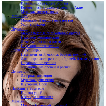
Инъекционная косметология
Косметические уходы и лечение Акне
Мужская косметология
Маникюр
Маникюр. Наращивание ногтей
Уход за руками
Педикюр
Межпальцевые силиконовые ортезы
Педикюр медицинский
Лечение вросшего ногтя
Педикюр эстетический
Брови и ресницы
Перманентный макияж бровей, век, губ
Ламинирование ресниц и бровей, бoтoкс ресниц
Наращивание ресниц
Окрашивание бровей и ресниц
Депиляция
Лазерная эпиляция
Мужская депиляция
Шугаринг, Воск
Пирсинг в Барнауле
Прокол ушей
Все виды Пирсинга
Макияж
Макияж Вечерний, Дневной