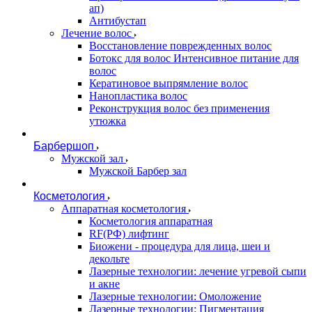
ап)
Антибустап
Лечение волос
Восстановление поврежденных волос
Бoтокс для волос Интенсивное питание для
волос
Кератиновое выпрямление волос
Нанопластика волос
Реконструкция волос без применения
утюжка
Барбершоп
Мужской зал
Мужской Барбер зал
Косметология
Аппаратная косметология
Косметология аппаратная
RF(РФ) лифтинг
Биожени - процедура для лица, шеи и
декольте
Лазерные технологии: лечение угревой сыпи
и акне
Лазерные технологии: Омоложение
Лазерные технологии: Пигментация