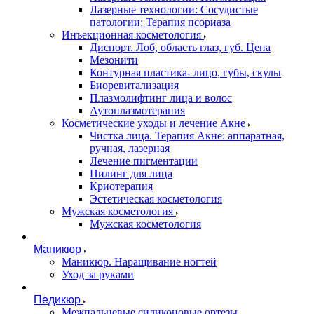
Лазерные технологии: Сосудистые
патологии; Терапия псориаза
Инъекционная косметология
Диспорт. Лоб, область глаз, губ. Цена
Мезонити
Контурная пластика- лицо, губы, скулы
Биоревитализация
Плазмолифтинг лица и волос
Аутоплазмотерапия
Косметические уходы и лечение Акне
Чистка лица. Терапия Акне: аппаратная,
ручная, лазерная
Лечение пигментации
Пилинг для лица
Криотерапия
Эстетическая косметология
Мужская косметология
Мужская косметология
Маникюр
Маникюр. Наращивание ногтей
Уход за руками
Педикюр
Межпальцевые силиконовые ортезы