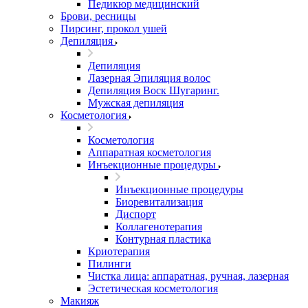
Педикюр медицинский
Брови, ресницы
Пирсинг, прокол ушей
Депиляция
Депиляция
Лазерная Эпиляция волос
Депиляция Воск Шугаринг.
Мужская депиляция
Косметология
Косметология
Аппаратная косметология
Инъекционные процедуры
Инъекционные процедуры
Биоревитализация
Диспорт
Коллагенотерапия
Контурная пластика
Криотерапия
Пилинги
Чистка лица: аппаратная, ручная, лазерная
Эстетическая косметология
Макияж