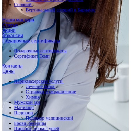
Солярий
Вертикальный солярий в Барнауле
Наши мастера
Статьи
Акции
Вакансии
Подарочные сертификаты
Подарочные сертификаты
Сертификат Темп
Контакты
Цены
Парикмахерские услуги
Лечение волос
Стрижки и окрашивание
Химия
Мужской зал
Маникюр
Педикюр
Педикюр медицинский
Брови, ресницы
Пирсинг, прокол ушей