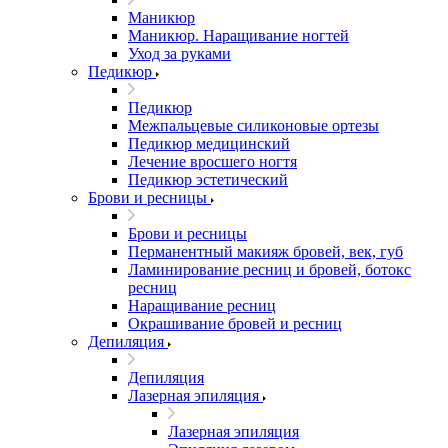
Маникюр
Маникюр. Наращивание ногтей
Уход за руками
Педикюр
Педикюр
Межпальцевые силиконовые ортезы
Педикюр медицинский
Лечение вросшего ногтя
Педикюр эстетический
Брови и ресницы
Брови и ресницы
Перманентный макияж бровей, век, губ
Ламинирование ресниц и бровей, бoтoкс
ресниц
Наращивание ресниц
Окрашивание бровей и ресниц
Депиляция
Депиляция
Лазерная эпиляция
Лазерная эпиляция