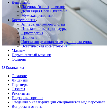
Депиляция
Лазерная Эпиляция волос
Депиляция Воск Шугаринг.
Мужская депиляция
Косметология
Аппаратная косметология
Инъекционные процедуры
Криотерапия
Пилинги
Чистка лица: аппаратная, ручная, лазерная
Эстетическая косметология
Макияж
Перманентный макияж
Солярий
О Компании
О салоне
Лицензии
Партнеры
Отзывы
Реквизиты
Надзорные органы
Сведения о квалификации специалистов мед.персонала
Вопросы и ответы