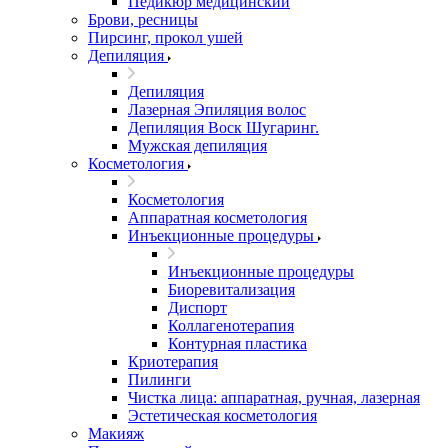
Педикюр медицинский
Брови, ресницы
Пирсинг, прокол ушей
Депиляция
Депиляция
Лазерная Эпиляция волос
Депиляция Воск Шугаринг.
Мужская депиляция
Косметология
Косметология
Аппаратная косметология
Инъекционные процедуры
Инъекционные процедуры
Биоревитализация
Диспорт
Коллагенотерапия
Контурная пластика
Криотерапия
Пилинги
Чистка лица: аппаратная, ручная, лазерная
Эстетическая косметология
Макияж