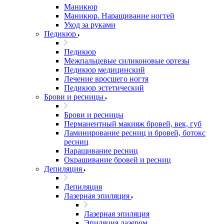
Маникюр
Маникюр. Наращивание ногтей
Уход за руками
Педикюр
Педикюр
Межпальцевые силиконовые ортезы
Педикюр медицинский
Лечение вросшего ногтя
Педикюр эстетический
Брови и ресницы
Брови и ресницы
Перманентный макияж бровей, век, губ
Ламинирование ресниц и бровей, бoтoкс
ресниц
Наращивание ресниц
Окрашивание бровей и ресниц
Депиляция
Депиляция
Лазерная эпиляция
Лазерная эпиляция
Эпиляция лазером