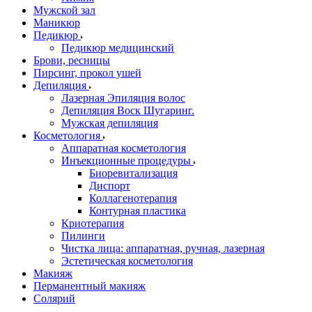
Мужской зал
Маникюр
Педикюр
Педикюр медицинский
Брови, ресницы
Пирсинг, прокол ушей
Депиляция
Лазерная Эпиляция волос
Депиляция Воск Шугаринг.
Мужская депиляция
Косметология
Аппаратная косметология
Инъекционные процедуры
Биоревитализация
Диспорт
Коллагенотерапия
Контурная пластика
Криотерапия
Пилинги
Чистка лица: аппаратная, ручная, лазерная
Эстетическая косметология
Макияж
Перманентный макияж
Солярий