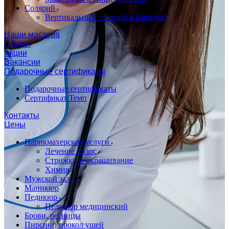
Солярий
Вертикальный солярий в Барнауле
Наши мастера
Статьи
Акции
Вакансии
Подарочные сертификаты
Подарочные сертификаты
Сертификат Темп
Контакты
Цены
Парикмахерские услуги
Лечение волос
Стрижки и окрашивание
Химия
Мужской зал
Маникюр
Педикюр
Педикюр медицинский
Брови, ресницы
Пирсинг, прокол ушей