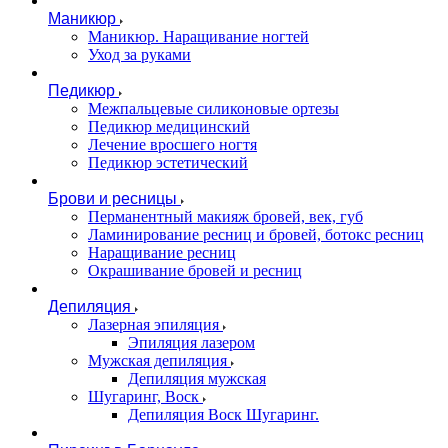
Маникюр
Маникюр. Наращивание ногтей
Уход за руками
Педикюр
Межпальцевые силиконовые ортезы
Педикюр медицинский
Лечение вросшего ногтя
Педикюр эстетический
Брови и ресницы
Перманентный макияж бровей, век, губ
Ламинирование ресниц и бровей, бoтoкс ресниц
Наращивание ресниц
Окрашивание бровей и ресниц
Депиляция
Лазерная эпиляция
Эпиляция лазером
Мужская депиляция
Депиляция мужская
Шугаринг, Воск
Депиляция Воск Шугаринг.