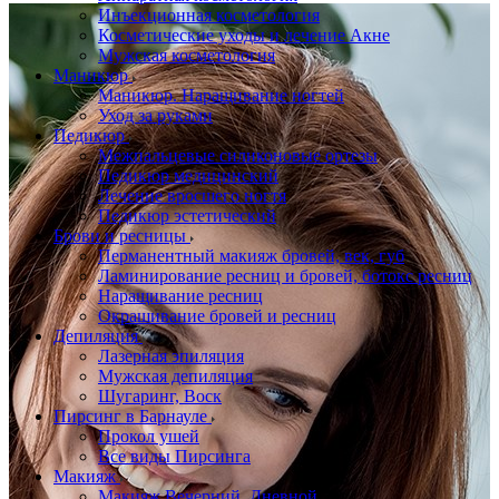
Инъекционная косметология
Косметические уходы и лечение Акне
Мужская косметология
Маникюр
Маникюр. Наращивание ногтей
Уход за руками
Педикюр
Межпальцевые силиконовые ортезы
Педикюр медицинский
Лечение вросшего ногтя
Педикюр эстетический
Брови и ресницы
Перманентный макияж бровей, век, губ
Ламинирование ресниц и бровей, бoтoкс ресниц
Наращивание ресниц
Окрашивание бровей и ресниц
Депиляция
Лазерная эпиляция
Мужская депиляция
Шугаринг, Воск
Пирсинг в Барнауле
Прокол ушей
Все виды Пирсинга
Макияж
Макияж Вечерний, Дневной