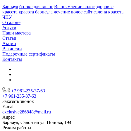
Барнаул
ботэкс для волос
Выпрямление волос
здоровье
красота
красота барнаула
лечение волос
сайт салона красоты
ЧПУ
О салоне
Услуги
Наши мастера
Статьи
Акции
Вакансии
Подарочные сертификаты
Контакты
+7 961-235-37-63
+7 961-235-37-63
Заказать звонок
E-mail
exclusive286848@mail.ru
Адрес
Барнаул, Салон на ул. Попова, 194
Режим работы