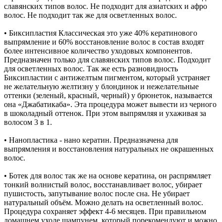
славянских типов волос. Не подходит для азиатских и афро
волос. Не подходит так же для осветленных волос.
• Биксипластия Классическая это уже 40% кератинового
выпрямление и 60% восстановление волос в состав входят
более интенсивное количество уходовых компонентов.
Предназначен только для славянских типов волос. Подходит
для осветленных волос. Так же есть разновидность
Биксипластии с антижелтым пигментом, который устраняет
не желательную желтизну у блондинок и нежелательные
оттенки (зеленый, красный, черный) у брюнеток, называется
она «Джабатикаба». Эта процедура может вывести из черного
в шоколадный оттенок. При этом выпрямляя и ухаживая за
волосом 3 в 1.
• Нанопластика - нано кератин. Предназначена для
выпрямления и восстановления натуральных не окрашенных
волос.
• Ботек для волос так же на основе кератина, он распрямляет
тонкий волнистый волос, восстанавливает волос, убирает
пушистость, запутывание волос после сна. Не убирает
натуральный объём. Можно делать на осветленный волос.
Процедура сохраняет эффект 4-6 месяцев. При правильном
домашнем уходе шампунем, который порекомендуют и можно